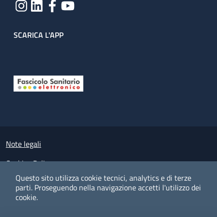
SCARICA L'APP
Useful links section
Small prints
Note legali
Cookies Policy
Questo sito utilizza cookie tecnici, analytics e di terze
Policy privacy e protezione del dato personale
parti.
Proseguendo nella navigazione accetti l'utilizzo dei
cookie.
Albo pretorio on-line