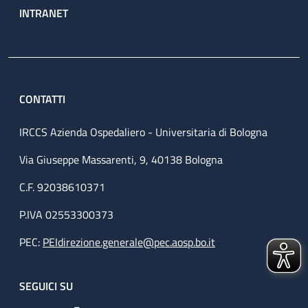
INTRANET
CONTATTI
IRCCS Azienda Ospedaliero - Universitaria di Bologna
Via Giuseppe Massarenti, 9, 40138 Bologna
C.F. 92038610371
P.IVA 02553300373
PEC:
PEIdirezione.generale@pec.aosp.bo.it
SEGUICI SU