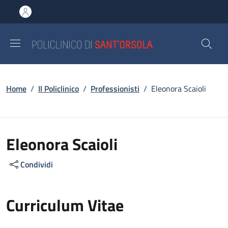
Salta al contenuto principale
Skip to footer content
Briciole di pane
Home
/
Il Policlinico
/
Professionisti
/
Eleonora Scaioli
Eleonora Scaioli
Condividi
Curriculum Vitae