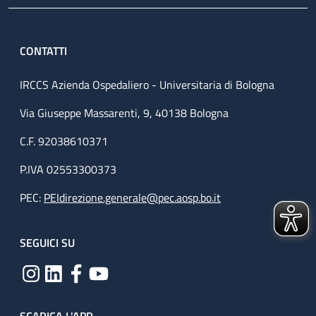
CONTATTI
IRCCS Azienda Ospedaliero - Universitaria di Bologna
Via Giuseppe Massarenti, 9, 40138 Bologna
C.F. 92038610371
P.IVA 02553300373
PEC:
PEIdirezione.generale@pec.aosp.bo.it
SEGUICI SU