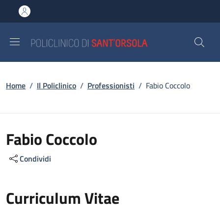
Salta al contenuto principale
Skip to footer content
Briciole di pane
Home
/
Il Policlinico
/
Professionisti
/
Fabio Coccolo
Fabio Coccolo
Condividi
Curriculum Vitae