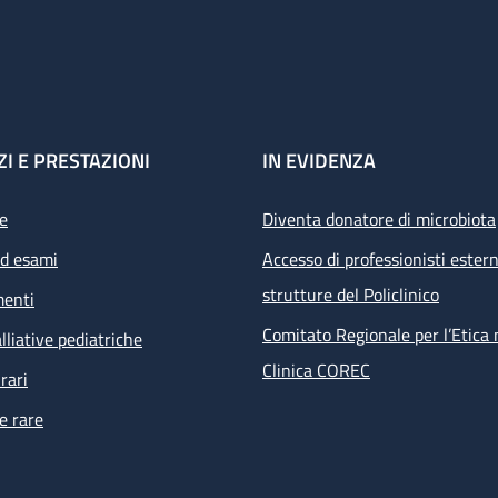
ZI E PRESTAZIONI
IN EVIDENZA
e
Diventa donatore di microbiota
ed esami
Accesso di professionisti estern
strutture del Policlinico
menti
Comitato Regionale per l’Etica 
lliative pediatriche
Clinica COREC
rari
e rare