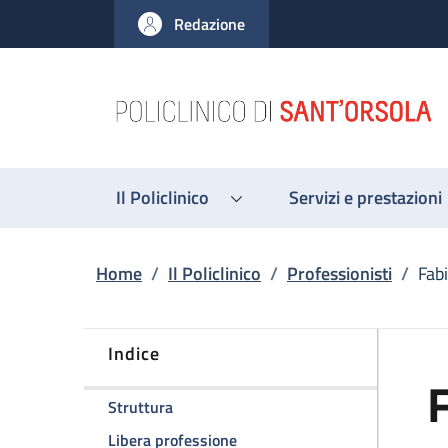
Salta al contenuto principale
Skip to footer content
Redazione
Il Policlinico
Servizi e prestazioni
Briciole di pane
Home
/
Il Policlinico
/
Professionisti
/
Fab
Indice
F
della pagina Fabio Dardi
Struttura
della pagina Fabio Dardi
Libera professione