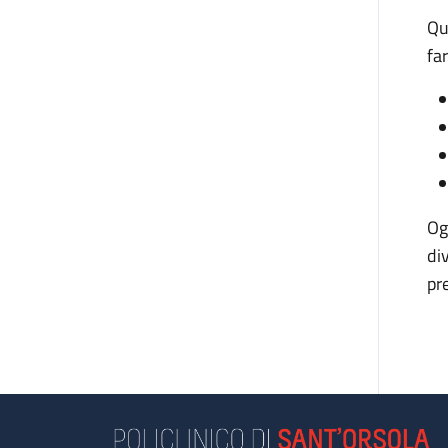
Qu
fa
Og
di
pr