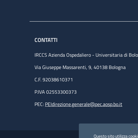
CONTATTI
IRCCS Azienda Ospedaliero - Universitaria di Bol
Via Giuseppe Massarenti, 9, 40138 Bologna
C.F. 92038610371
P.IVA 02553300373
PEC:
PEIdirezione.generale@pec.aosp.bo.it
Small prints
Useful links section
Questo sito utilizza cookie