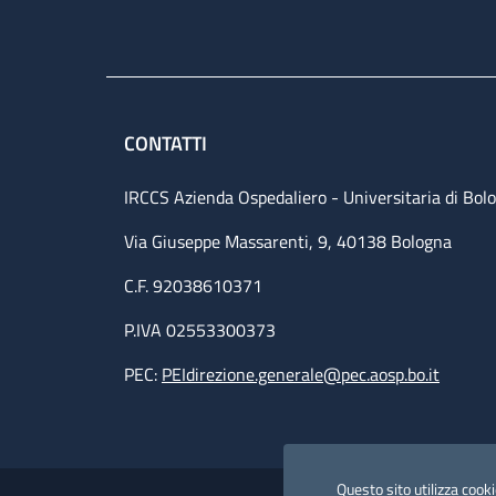
CONTATTI
IRCCS Azienda Ospedaliero - Universitaria di Bol
Via Giuseppe Massarenti, 9, 40138 Bologna
C.F. 92038610371
P.IVA 02553300373
PEC:
PEIdirezione.generale@pec.aosp.bo.it
Small prints
Useful links section
Questo sito utilizza cookie