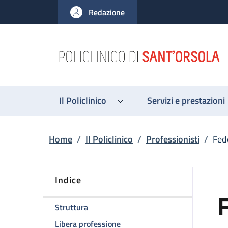
Salta al contenuto principale
Skip to footer content
Redazione
Il Policlinico
Servizi e prestazioni
Briciole di pane
Home
/
Il Policlinico
/
Professionisti
/
Fed
Indice
F
della pagina Federico Bardazzi
Struttura
della pagina Federico Bardazzi
Libera professione