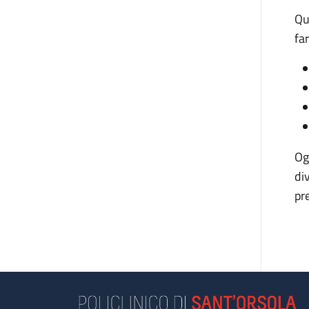
Qu
fa
Og
di
pr