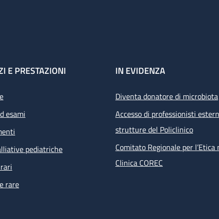
ZI E PRESTAZIONI
IN EVIDENZA
e
Diventa donatore di microbiota
ed esami
Accesso di professionisti estern
strutture del Policlinico
menti
Comitato Regionale per l’Etica 
lliative pediatriche
Clinica COREC
rari
e rare