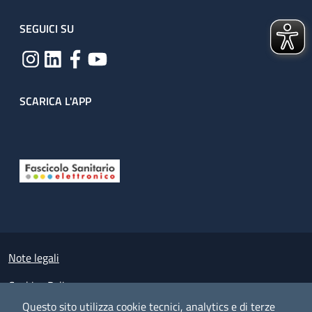
SEGUICI SU
SCARICA L'APP
Useful links section
Small prints
Note legali
Cookies Policy
Questo sito utilizza cookie tecnici, analytics e di terze