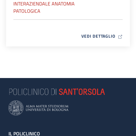
INTERAZIENDALE ANATOMIA
PATOLOGICA
MAP ICO
VEDI DETTAGLIO
Footer
IL POLICLINICO