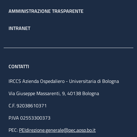
AMMINISTRAZIONE TRASPARENTE
INTRANET
CONTATTI
IRCCS Azienda Ospedaliero - Universitaria di Bologna
Via Giuseppe Massarenti, 9, 40138 Bologna
C.F. 92038610371
P.IVA 02553300373
PEC:
PEIdirezione.generale@pec.aosp.bo.it