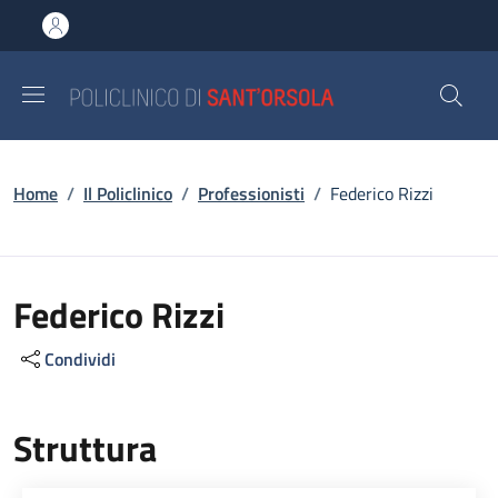
Salta al contenuto principale
Skip to footer content
Briciole di pane
Home
/
Il Policlinico
/
Professionisti
/
Federico Rizzi
Federico Rizzi
Condividi
Struttura