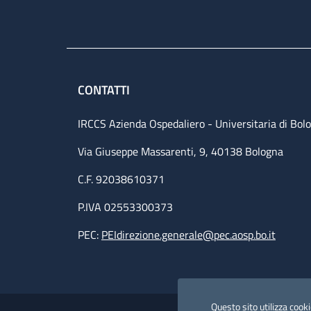
CONTATTI
IRCCS Azienda Ospedaliero - Universitaria di Bol
Via Giuseppe Massarenti, 9, 40138 Bologna
C.F. 92038610371
P.IVA 02553300373
PEC:
PEIdirezione.generale@pec.aosp.bo.it
Small prints
Useful links section
Questo sito utilizza cookie