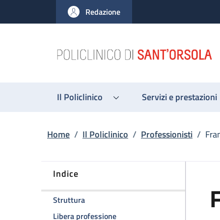
Salta al contenuto principale
Skip to footer content
Redazione
Il Policlinico
Servizi e prestazioni
Briciole di pane
Home
/
Il Policlinico
/
Professionisti
/
Fra
Indice
F
della pagina Francesco Barberini
Struttura
della pagina Francesco Barberi
Libera professione