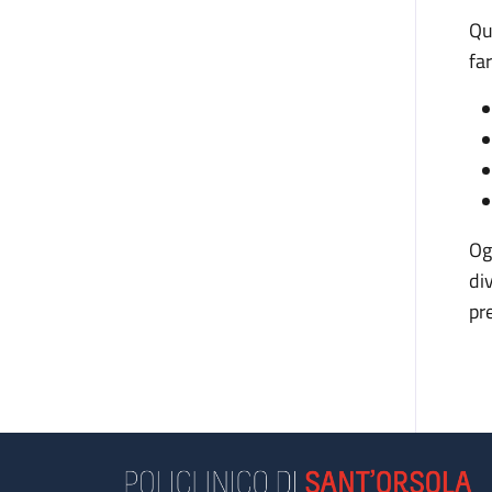
Qu
fa
Og
di
pr