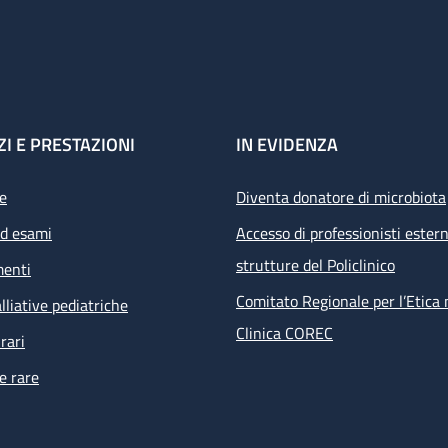
ZI E PRESTAZIONI
IN EVIDENZA
e
Diventa donatore di microbiota
ed esami
Accesso di professionisti estern
strutture del Policlinico
menti
Comitato Regionale per l’Etica 
lliative pediatriche
Clinica COREC
rari
e rare