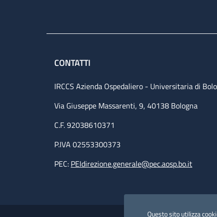
CONTATTI
IRCCS Azienda Ospedaliero - Universitaria di Bol
Via Giuseppe Massarenti, 9, 40138 Bologna
C.F. 92038610371
P.IVA 02553300373
PEC:
PEIdirezione.generale@pec.aosp.bo.it
Small prints
Useful links section
Questo sito utilizza cookie