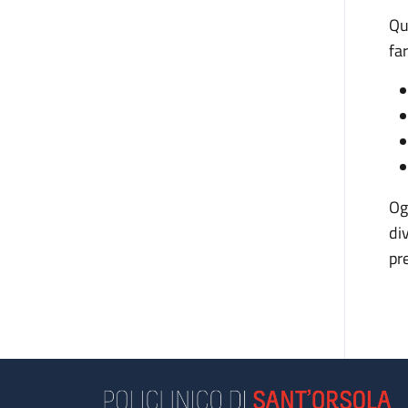
Qu
fa
Og
di
pr