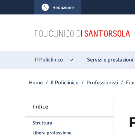
Salta al contenuto principale
Skip to footer content
Redazione
Il Policlinico
Servizi e prestazioni
Briciole di pane
Home
/
Il Policlinico
/
Professionisti
/
Fra
Indice
della pagina Franco Semprini
Struttura
della pagina Franco Semprini
Libera professione