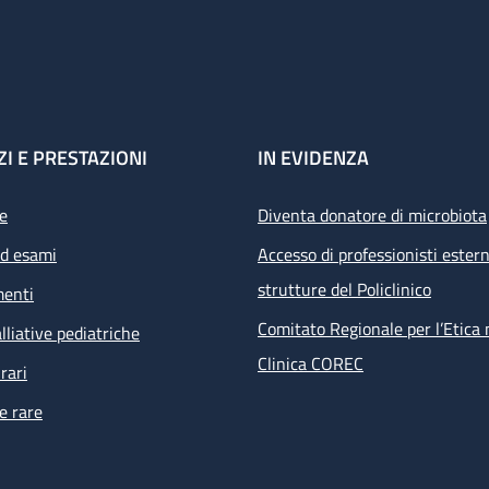
ZI E PRESTAZIONI
IN EVIDENZA
e
Diventa donatore di microbiota
ed esami
Accesso di professionisti estern
strutture del Policlinico
menti
Comitato Regionale per l’Etica 
lliative pediatriche
Clinica COREC
rari
e rare