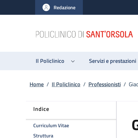
Salta al contenuto principale
Skip to footer content
Redazione
Il Policlinico
Servizi e prestazioni
Briciole di pane
Home
/
Il Policlinico
/
Professionisti
/
Gia
Indice
G
della pagina Giacomo Calini
Curriculum Vitae
della pagina Giacomo Calini
Struttura