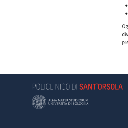
Og
di
pr