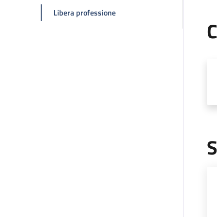
della pagina Giacomo Calini
Libera professione
C
S