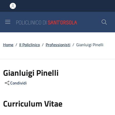
Salta al contenuto principale
Skip to footer content
Briciole di pane
Home
/
Il Policlinico
/
Professionisti
/
Gianluigi Pinelli
Gianluigi Pinelli
Condividi
Curriculum Vitae