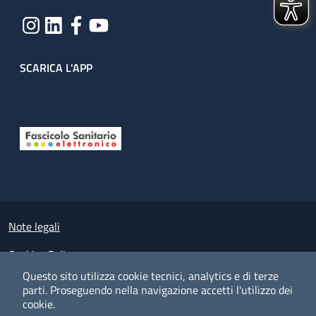
SCARICA L'APP
Useful links section
Small prints
Note legali
Cookies Policy
Questo sito utilizza cookie tecnici, analytics e di terze
Policy privacy e protezione del dato personale
parti.
Proseguendo nella navigazione accetti l'utilizzo dei
cookie.
Albo pretorio on-line