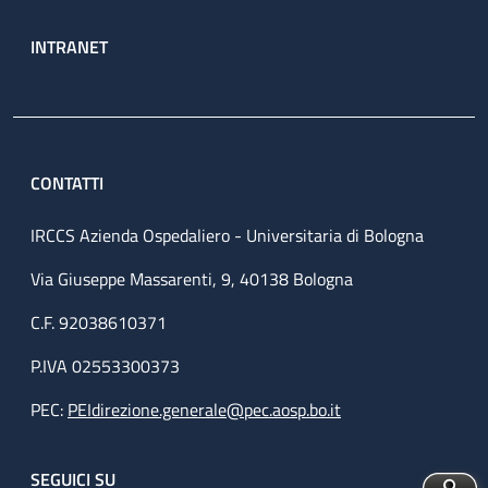
INTRANET
CONTATTI
IRCCS Azienda Ospedaliero - Universitaria di Bologna
Via Giuseppe Massarenti, 9, 40138 Bologna
C.F. 92038610371
P.IVA 02553300373
PEC:
PEIdirezione.generale@pec.aosp.bo.it
SEGUICI SU