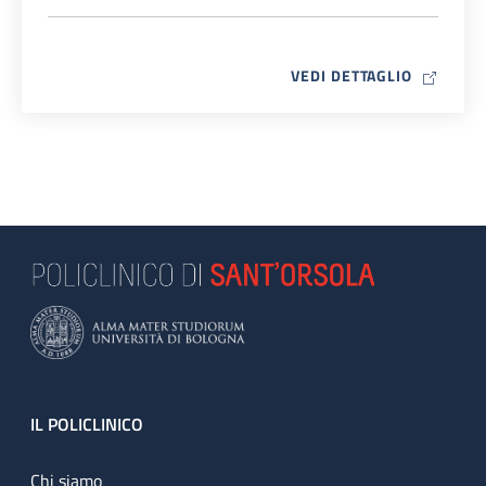
MAP ICO
VEDI DETTAGLIO
Footer
IL POLICLINICO
Chi siamo