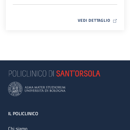
MAP ICO
VEDI DETTAGLIO
Footer
IL POLICLINICO
Chi siamo