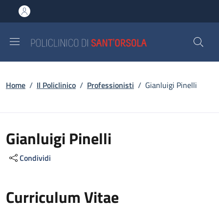
Salta al contenuto principale
Skip to footer content
Briciole di pane
Home
/
Il Policlinico
/
Professionisti
/
Gianluigi Pinelli
Gianluigi Pinelli
Condividi
Curriculum Vitae