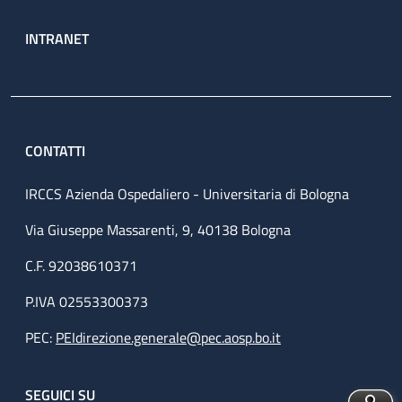
INTRANET
CONTATTI
IRCCS Azienda Ospedaliero - Universitaria di Bologna
Via Giuseppe Massarenti, 9, 40138 Bologna
C.F. 92038610371
P.IVA 02553300373
PEC:
PEIdirezione.generale@pec.aosp.bo.it
SEGUICI SU