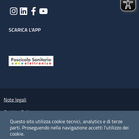
SCARICA L'APP
Useful links section
Small prints
Note legali
Cookies Policy
Questo sito utilizza cookie tecnici, analytics e di terze
Policy privacy e protezione del dato personale
parti.
Proseguendo nella navigazione accetti l'utilizzo dei
cookie.
Albo pretorio on-line