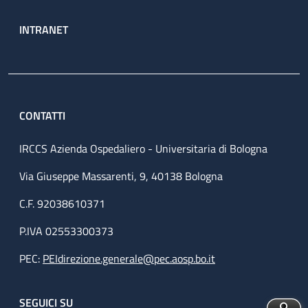
INTRANET
CONTATTI
IRCCS Azienda Ospedaliero - Universitaria di Bologna
Via Giuseppe Massarenti, 9, 40138 Bologna
C.F. 92038610371
P.IVA 02553300373
PEC:
PEIdirezione.generale@pec.aosp.bo.it
SEGUICI SU