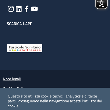
SCARICA L'APP
Useful links section
Small prints
Note legali
Cookies Policy
Questo sito utilizza cookie tecnici, analytics e di terze
Policy privacy e protezione del dato personale
parti.
Proseguendo nella navigazione accetti l'utilizzo dei
cookie.
Albo pretorio on-line