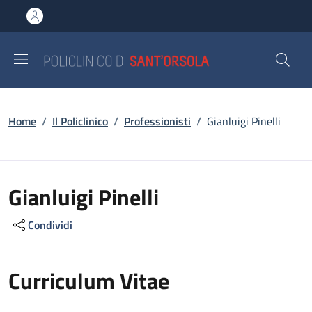
Salta al contenuto principale
Skip to footer content
Briciole di pane
Home
/
Il Policlinico
/
Professionisti
/
Gianluigi Pinelli
Gianluigi Pinelli
Condividi
Curriculum Vitae