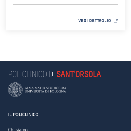
MAP ICO
VEDI DETTAGLIO
Footer
IL POLICLINICO
Chi siamo