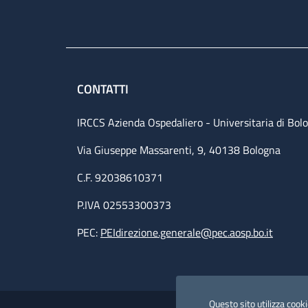
CONTATTI
IRCCS Azienda Ospedaliero - Universitaria di Bol
Via Giuseppe Massarenti, 9, 40138 Bologna
C.F. 92038610371
P.IVA 02553300373
PEC:
PEIdirezione.generale@pec.aosp.bo.it
Small prints
Useful links section
Questo sito utilizza cookie