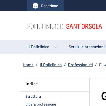
Salta al contenuto principale
Skip to footer content
Redazione
Il Policlinico
Servizi e prestazioni
Briciole di pane
Home
/
Il Policlinico
/
Professionisti
/
Gio
Indice
G
della pagina Giovanni Bracchetti
Struttura
della pagina Giovanni Bracchet
Libera professione