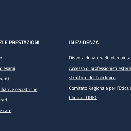
ZI E PRESTAZIONI
IN EVIDENZA
e
Diventa donatore di microbiota
ed esami
Accesso di professionisti estern
strutture del Policlinico
menti
Comitato Regionale per l’Etica 
lliative pediatriche
Clinica COREC
rari
e rare