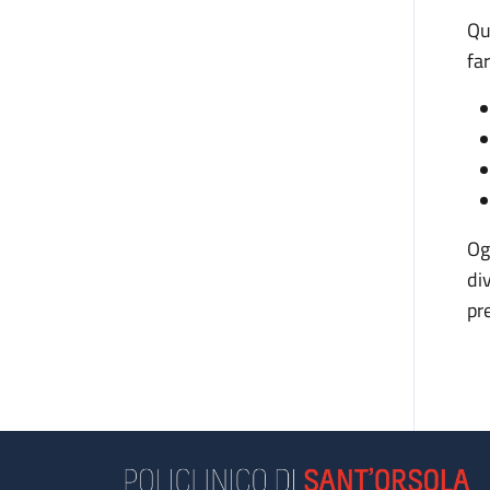
Qu
fa
Og
di
pr