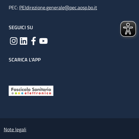
PEC:
PEIdirezione.generale@pec.aosp.bo.it
SEGUICI SU
SCARICA L'APP
Useful links section
Small prints
Note legali