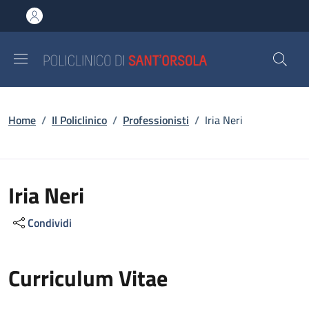
Salta al contenuto principale
Skip to footer content
Briciole di pane
Home
/
Il Policlinico
/
Professionisti
/
Iria Neri
Iria Neri
Condividi
Curriculum Vitae