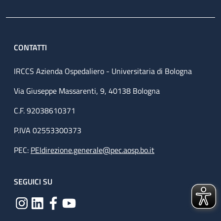
CONTATTI
IRCCS Azienda Ospedaliero - Universitaria di Bologna
Via Giuseppe Massarenti, 9, 40138 Bologna
C.F. 92038610371
P.IVA 02553300373
PEC:
PEIdirezione.generale@pec.aosp.bo.it
SEGUICI SU