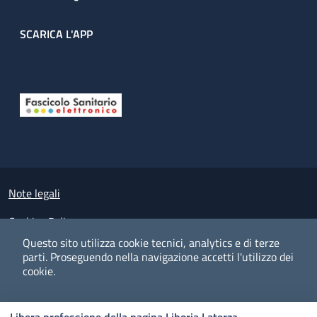
SCARICA L'APP
Useful links section
Small prints
Note legali
Cookies Policy
Questo sito utilizza cookie tecnici, analytics e di terze
Policy privacy e protezione del dato personale
parti.
Proseguendo nella navigazione accetti l'utilizzo dei
cookie.
Albo pretorio on-line
Dichiarazione di accessibilità
COOKIES
I CO
PREFERENZE
ACCETTO