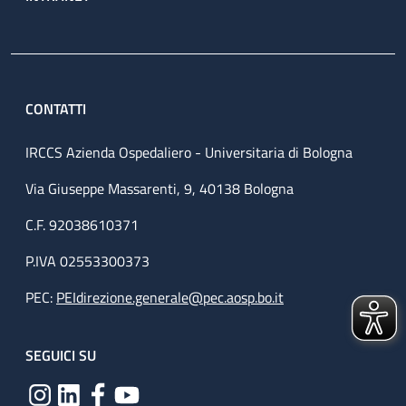
CONTATTI
IRCCS Azienda Ospedaliero - Universitaria di Bologna
Via Giuseppe Massarenti, 9, 40138 Bologna
C.F. 92038610371
P.IVA 02553300373
PEC:
PEIdirezione.generale@pec.aosp.bo.it
SEGUICI SU