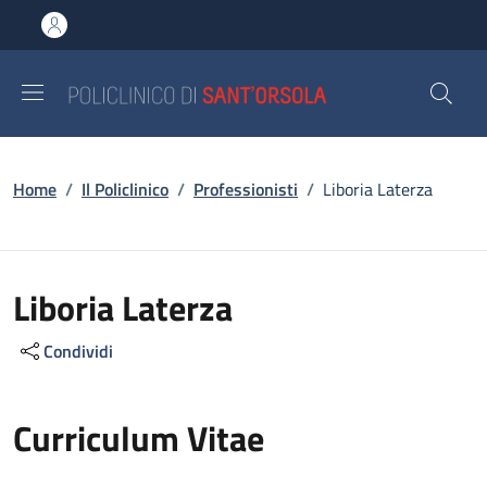
Salta al contenuto principale
Skip to footer content
Briciole di pane
Home
/
Il Policlinico
/
Professionisti
/
Liboria Laterza
Liboria Laterza
Condividi
Curriculum Vitae