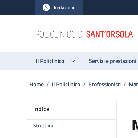
Salta al contenuto principale
Skip to footer content
Redazione
Il Policlinico
Servizi e prestazioni
Briciole di pane
Home
/
Il Policlinico
/
Professionisti
/
Man
Indice
della pagina Manuela Negri
Struttura