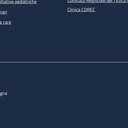
Comitato Regionale per l’Etica 
lliative pediatriche
Clinica COREC
rari
e rare
ogna