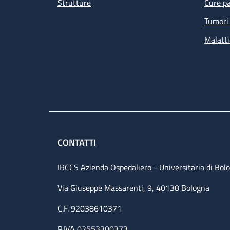
Strutture
Cure pa
Tumori 
Malatti
CONTATTI
IRCCS Azienda Ospedaliero - Universitaria di Bol
Via Giuseppe Massarenti, 9, 40138 Bologna
C.F. 92038610371
P.IVA 02553300373