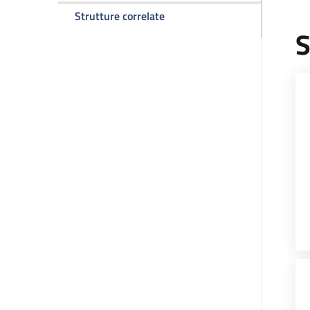
D
della pagina Dipartimento del
Strutture correlate
S