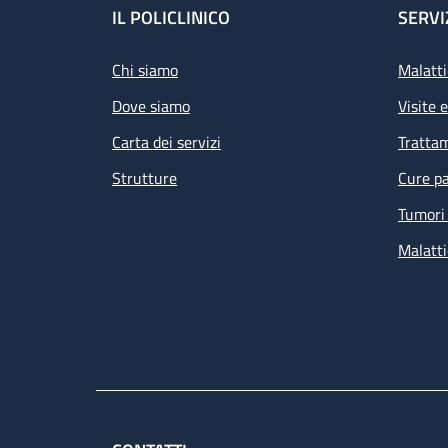
Footer
IL POLICLINICO
SERVI
Chi siamo
Malatti
Dove siamo
Visite 
Carta dei servizi
Tratta
Strutture
Cure pa
Tumori 
Malatti