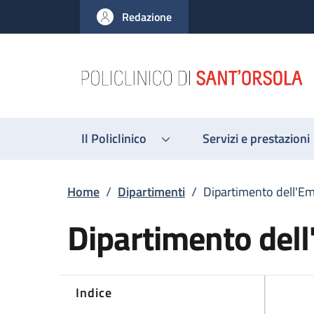
Salta al contenuto principale
Skip to footer content
Redazione
Il Policlinico
Servizi e prestazioni
Briciole di pane
Home
/
Dipartimenti
/
Dipartimento dell'Em
Dipartimento del
Indice