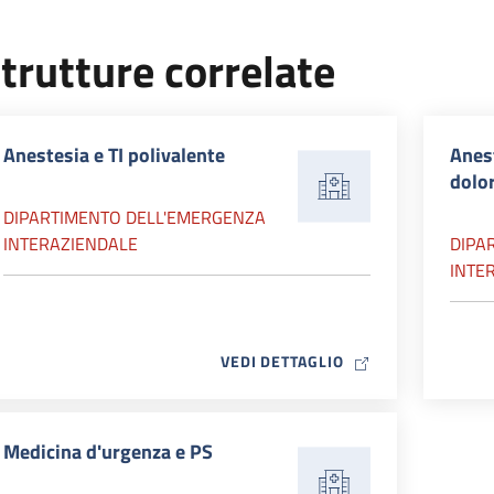
escrizione
l'Emergenza Interaziendale
trutture correlate
Anestesia e TI polivalente
Anest
dolo
DIPARTIMENTO DELL'EMERGENZA
INTERAZIENDALE
DIPA
INTE
MAP ICON
VEDI DETTAGLIO
Medicina d'urgenza e PS