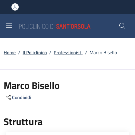
Salta al contenuto principale
Skip to footer content
Briciole di pane
Home
/
Il Policlinico
/
Professionisti
/
Marco Bisello
Marco Bisello
Condividi
Struttura