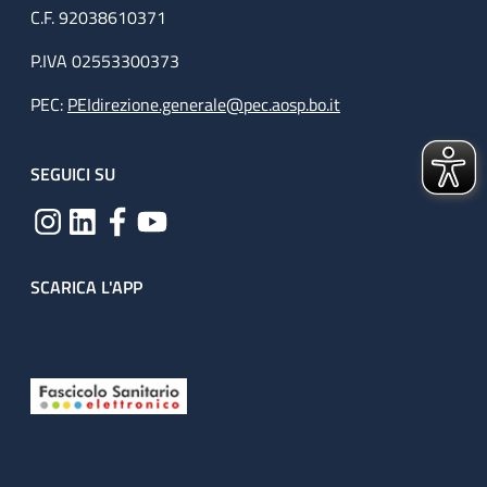
C.F. 92038610371
P.IVA 02553300373
PEC:
PEIdirezione.generale@pec.aosp.bo.it
SEGUICI SU
SCARICA L'APP