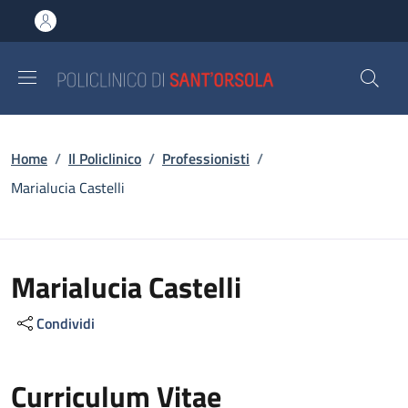
Salta al contenuto principale
Skip to footer content
Briciole di pane
Home
/
Il Policlinico
/
Professionisti
/
Marialucia Castelli
Marialucia Castelli
Condividi
Curriculum Vitae