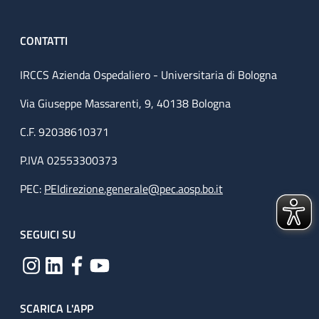
CONTATTI
IRCCS Azienda Ospedaliero - Universitaria di Bologna
Via Giuseppe Massarenti, 9, 40138 Bologna
C.F. 92038610371
P.IVA 02553300373
PEC:
PEIdirezione.generale@pec.aosp.bo.it
SEGUICI SU
SCARICA L'APP