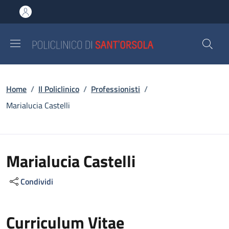
Salta al contenuto principale
Skip to footer content
Briciole di pane
Home
/
Il Policlinico
/
Professionisti
/
Marialucia Castelli
Marialucia Castelli
Condividi
Curriculum Vitae