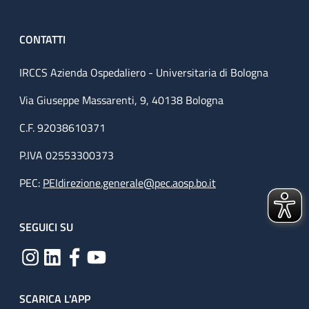
CONTATTI
IRCCS Azienda Ospedaliero - Universitaria di Bologna
Via Giuseppe Massarenti, 9, 40138 Bologna
C.F. 92038610371
P.IVA 02553300373
PEC:
PEIdirezione.generale@pec.aosp.bo.it
SEGUICI SU
SCARICA L'APP