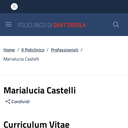
Salta al contenuto principale
Skip to footer content
Briciole di pane
Home
/
Il Policlinico
/
Professionisti
/
Marialucia Castelli
Marialucia Castelli
Condividi
Curriculum Vitae