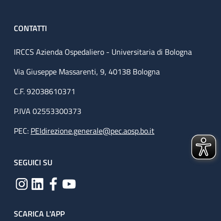
CONTATTI
IRCCS Azienda Ospedaliero - Universitaria di Bologna
Via Giuseppe Massarenti, 9, 40138 Bologna
C.F. 92038610371
P.IVA 02553300373
PEC:
PEIdirezione.generale@pec.aosp.bo.it
SEGUICI SU
SCARICA L'APP