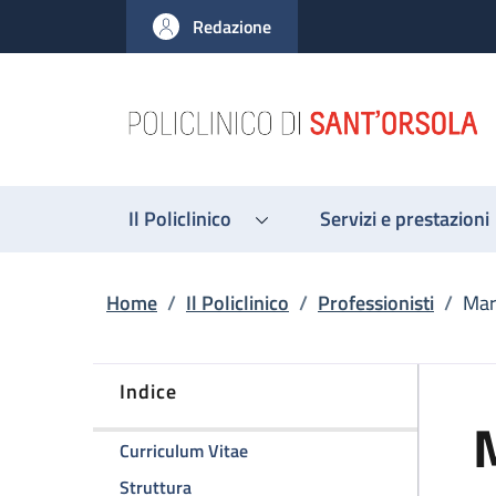
Salta al contenuto principale
Skip to footer content
Redazione
Il Policlinico
Servizi e prestazioni
Briciole di pane
Home
/
Il Policlinico
/
Professionisti
/
Mari
Indice
M
della pagina Marialucia Castelli
Curriculum Vitae
della pagina Marialucia Castelli
Struttura