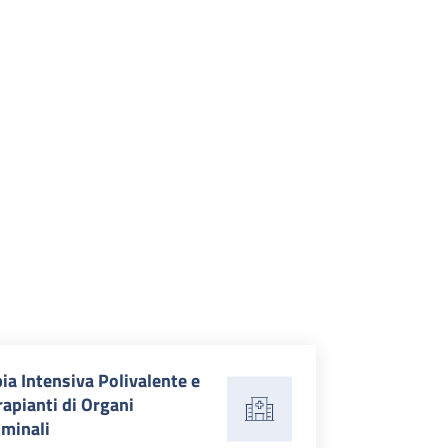
ia Intensiva Polivalente e
rapianti di Organi
minali