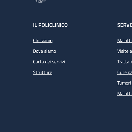
Footer
IL POLICLINICO
SERVI
Chi siamo
Malatti
Dove siamo
Visite 
Carta dei servizi
Tratta
Strutture
Cure pa
Tumori 
Malatti