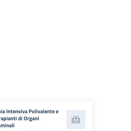
ia Intensiva Polivalente e
rapianti di Organi
minali