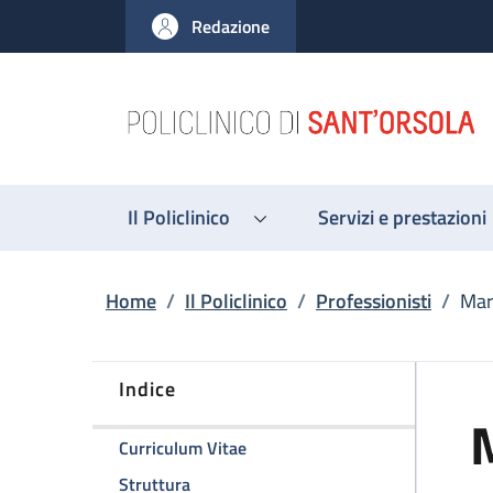
Salta al contenuto principale
Skip to footer content
Redazione
Il Policlinico
Servizi e prestazioni
Briciole di pane
Home
/
Il Policlinico
/
Professionisti
/
Mari
Indice
M
della pagina Marialucia Castelli
Curriculum Vitae
della pagina Marialucia Castelli
Struttura