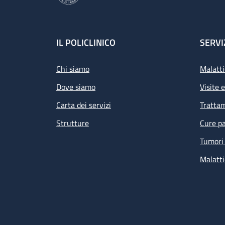
Footer
IL POLICLINICO
SERVI
Chi siamo
Malatti
Dove siamo
Visite 
Carta dei servizi
Tratta
Strutture
Cure pa
Tumori 
Malatti