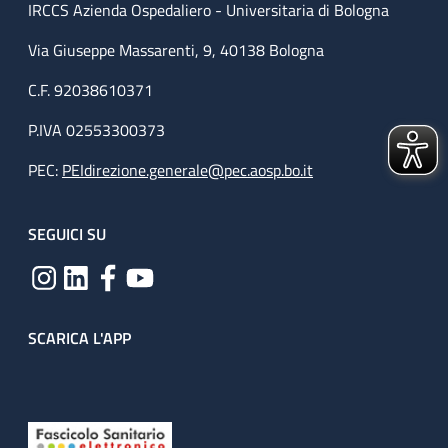
IRCCS Azienda Ospedaliero - Universitaria di Bologna
Via Giuseppe Massarenti, 9, 40138 Bologna
C.F. 92038610371
P.IVA 02553300373
PEC:
PEIdirezione.generale@pec.aosp.bo.it
SEGUICI SU
SCARICA L'APP