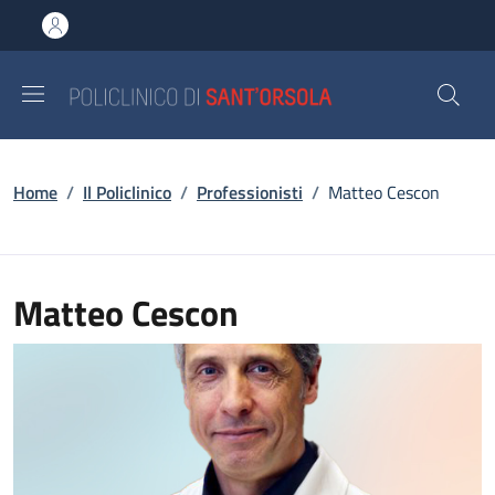
Salta al contenuto principale
Skip to footer content
Briciole di pane
Home
/
Il Policlinico
/
Professionisti
/
Matteo Cescon
Matteo Cescon