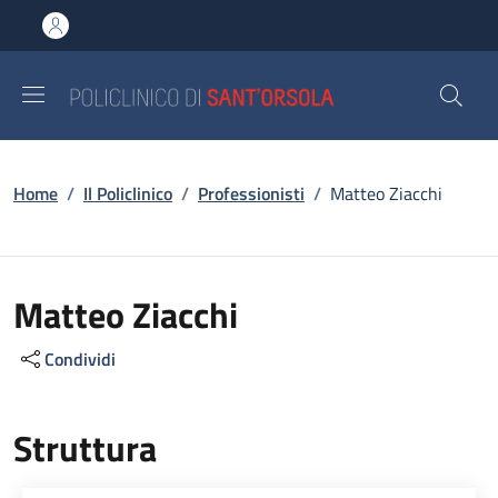
Salta al contenuto principale
Skip to footer content
Briciole di pane
Home
/
Il Policlinico
/
Professionisti
/
Matteo Ziacchi
Matteo Ziacchi
Condividi
Struttura