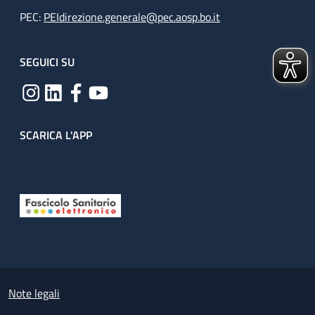
PEC:
PEIdirezione.generale@pec.aosp.bo.it
SEGUICI SU
SCARICA L'APP
Useful links section
Small prints
Note legali