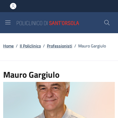
Salta al contenuto principale
Skip to footer content
Briciole di pane
Home
/
Il Policlinico
/
Professionisti
/
Mauro Gargiulo
Mauro Gargiulo