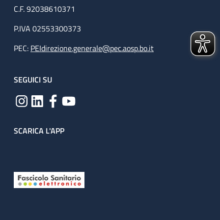
C.F. 92038610371
P.IVA 02553300373
PEC:
PEIdirezione.generale@pec.aosp.bo.it
SEGUICI SU
SCARICA L'APP