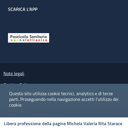
SCARICA L'APP
Useful links section
Small prints
Note legali
Cookies Policy
Questo sito utilizza cookie tecnici, analytics e di terze
Policy privacy e protezione del dato personale
parti.
Proseguendo nella navigazione accetti l'utilizzo dei
cookie.
Albo pretorio on-line
Dichiarazione di accessibilità
COOKIES
I CO
PREFERENZE
ACCETTO
Libera professione della pagina Michela Valeria Rita Starace