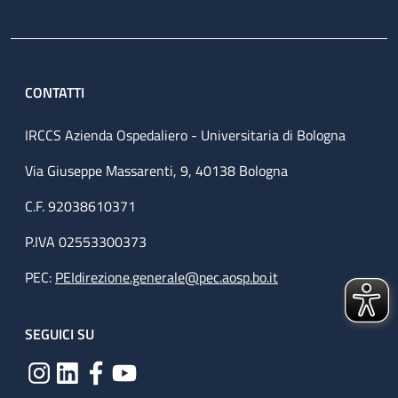
CONTATTI
IRCCS Azienda Ospedaliero - Universitaria di Bologna
Via Giuseppe Massarenti, 9, 40138 Bologna
C.F. 92038610371
P.IVA 02553300373
PEC:
PEIdirezione.generale@pec.aosp.bo.it
SEGUICI SU