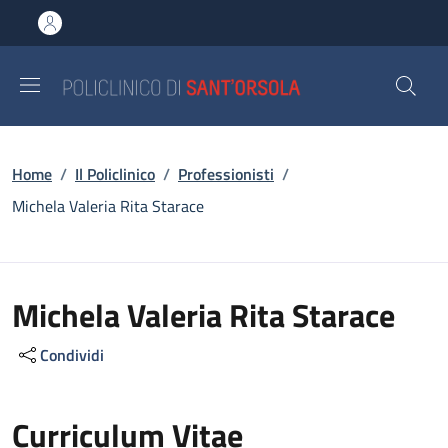
Salta al contenuto principale
Skip to footer content
Briciole di pane
Home
/
Il Policlinico
/
Professionisti
/
Michela Valeria Rita Starace
Michela Valeria Rita Starace
Condividi
Curriculum Vitae