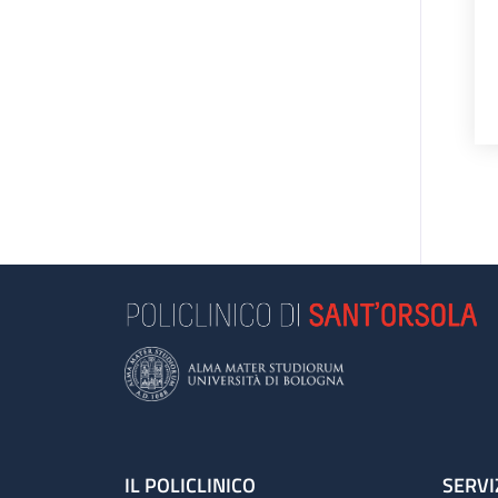
Footer
IL POLICLINICO
SERVI