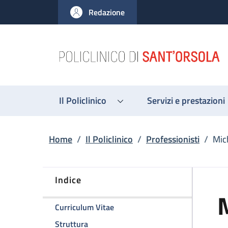
Salta al contenuto principale
Skip to footer content
Redazione
Il Policlinico
Servizi e prestazioni
Briciole di pane
Home
/
Il Policlinico
/
Professionisti
/
Mich
Indice
M
della pagina Michele Libri
Curriculum Vitae
della pagina Michele Libri
Struttura