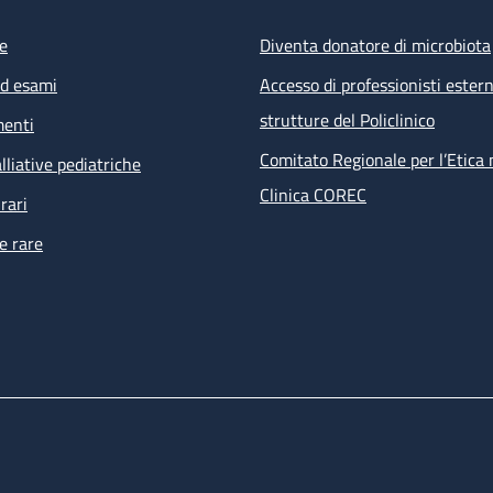
e
Diventa donatore di microbiota
ed esami
Accesso di professionisti estern
strutture del Policlinico
menti
Comitato Regionale per l’Etica 
lliative pediatriche
Clinica COREC
rari
e rare