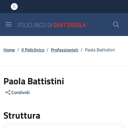
Salta al contenuto principale
Skip to footer content
Briciole di pane
Home
/
Il Policlinico
/
Professionisti
/
Paola Battistini
Paola Battistini
Condividi
Struttura