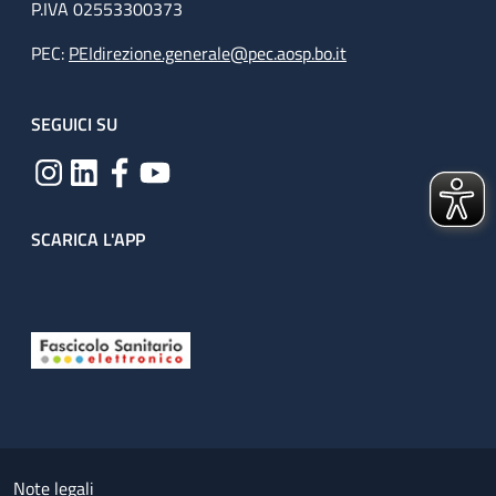
P.IVA 02553300373
PEC:
PEIdirezione.generale@pec.aosp.bo.it
SEGUICI SU
SCARICA L'APP
Useful links section
Small prints
Note legali