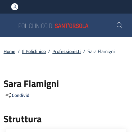
Salta al contenuto principale
Skip to footer content
Briciole di pane
Home
/
Il Policlinico
/
Professionisti
/
Sara Flamigni
Sara Flamigni
Condividi
Struttura