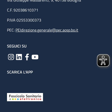
Via Giuseppe Massarenti, 9, 40138 Bologna
C.F. 92038610371
P.IVA 02553300373
PEC:
PEIdirezione.generale@pec.aosp.bo.it
SEGUICI SU
SCARICA L'APP