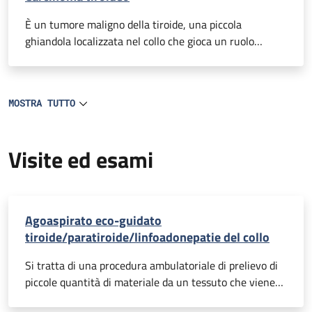
delle concentrazioni di calcio nel sangue entro i valori
fisiologici. In caso di tumore la calcitonina viene
È un tumore maligno della tiroide, una piccola
prodotta in eccesso, alterandone l’equilibrio.
ghiandola localizzata nel collo che gioca un ruolo
fondamentale nella regolazione del metabolismo
corporeo.
MOSTRA TUTTO
Visite ed esami
Agoaspirato eco-guidato
tiroide/paratiroide/linfoadonepatie del collo
Si tratta di una procedura ambulatoriale di prelievo di
piccole quantità di materiale da un tessuto che viene
eseguita sotto guida ecografica. L’esame prevede per