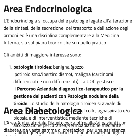
Area Endocrinologica
L’Endocrinologia si occupa delle patologie legate all’alterazione
della sintesi, della secrezione, del trasporto e dell'azione degli
ormoni ed è una disciplina complementare alla Medicina
Interna, sia sul piano teorico che su quello pratico.
Gli ambiti di maggiore interesse sono:
patologia tiroidea
: benigna (gozzo,
ipotiroidismo/ipertiroidismo), maligna (carcinomi
differenziati e non differenziati). La UOC gestisce
il
Percorso Aziendale diagnostico-terapeutico per la
gestione dei pazienti con Patologia nodulare della
tiroide
. Lo studio della patologia tiroidea si avvale di:
Area Diabetologica
diagnostica mediante ecografia del collo, agoaspirato e/o
biopsia e di interventistica mediante tecniche di
L’Area Ambulatoriale Diabetologica offre alle/ai pazienti con
alcolizzazione percutanea, termoablazione mediante
diabete una vasta gamma di prestazioni per una assistenza
radiofrequenza e microonde di noduli tiroidei benigni o