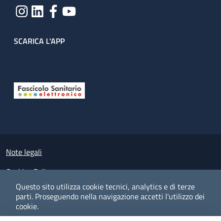
SCARICA L'APP
Useful links section
Small prints
Note legali
Cookies Policy
Questo sito utilizza cookie tecnici, analytics e di terze
Policy privacy e protezione del dato personale
parti.
Proseguendo nella navigazione accetti l'utilizzo dei
cookie.
Albo pretorio on-line