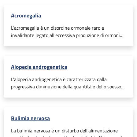
Acromegalia
L’acromegalia è un disordine ormonale raro e
invalidante legato all’eccessiva produzione di ormoni
della crescita da parte dell’ipofisi (una ghiandola situata
alla base del cranio). Spesso questa condizione porta a
deformazioni del viso e delle estremità degli arti, oltre
ad un aumento di volume degli organi interni.
Alopecia androgenetica
L’alopecia androgenetica è caratterizzata dalla
progressiva diminuzione della quantità e dello spessore
dei capelli, in particolare su fronte e tempie. Tale
condizione, che è anche conosciuta con l’appellativo di
“calvizie comune”, riguarda in età adulta un’ampissima
percentuale di popolazione.
Bulimia nervosa
La bulimia nervosa è un disturbo dell’alimentazione