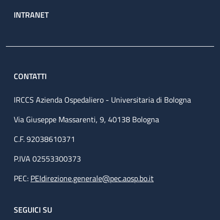
INTRANET
CONTATTI
IRCCS Azienda Ospedaliero - Universitaria di Bologna
Via Giuseppe Massarenti, 9, 40138 Bologna
C.F. 92038610371
P.IVA 02553300373
PEC:
PEIdirezione.generale@pec.aosp.bo.it
SEGUICI SU