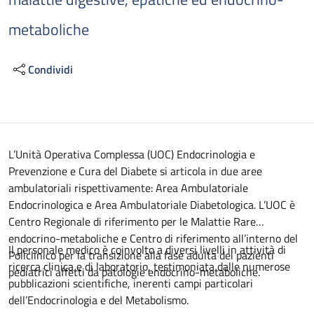
metaboliche
Condividi
Descrizione
L’Unità Operativa Complessa (UOC) Endocrinologia e
Prevenzione e Cura del Diabete si articola in due aree
ambulatoriali rispettivamente: Area Ambulatoriale
Endocrinologica e Area Ambulatoriale Diabetologica. L’UOC è
Centro Regionale di riferimento per le Malattie Rare
endocrino-metaboliche e Centro di riferimento all’interno del
Il personale medico è coinvolto a diversi livelli in attività di
Policlinico per la transizione alla fase adulta dei pazienti
ricerca clinica e di laboratorio, testimoniata dalle numerose
pediatrici affetti da patologie endocrino-metaboliche.
pubblicazioni scientifiche, inerenti campi particolari
dell’Endocrinologia e del Metabolismo.