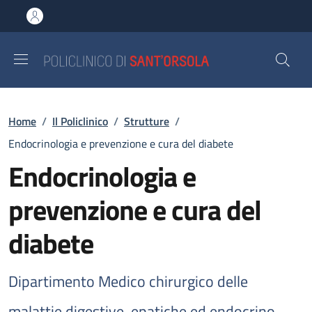
Salta al contenuto principale
Skip to footer content
Briciole di pane
Home
/
Il Policlinico
/
Strutture
/
Endocrinologia e prevenzione e cura del diabete
Endocrinologia e
prevenzione e cura del
diabete
Dipartimento Medico chirurgico delle
malattie digestive, epatiche ed endocrino-