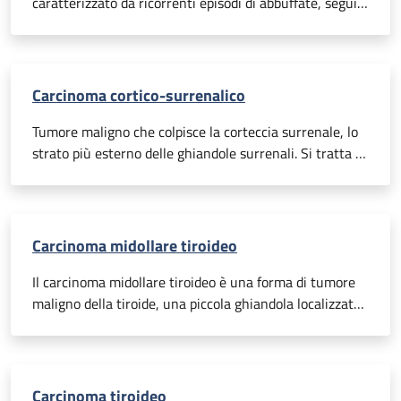
caratterizzato da ricorrenti episodi di abbuffate, seguiti
in genere da sensi di colpa, tentativi di eliminare
l’apporto calorico ingerito (spesso autolesionisti) e, più
in generale, da un’eccessiva preoccupazione per il peso
corporeo.
Carcinoma cortico-surrenalico
Tumore maligno che colpisce la corteccia surrenale, lo
strato più esterno delle ghiandole surrenali. Si tratta di
una malattia rara ma altamente aggressiva.
Carcinoma midollare tiroideo
Il carcinoma midollare tiroideo è una forma di tumore
maligno della tiroide, una piccola ghiandola localizzata
nel collo che gioca un ruolo fondamentale nella
regolazione del metabolismo corporeo. È un tumore che
si origina dalle cellule della tiroide che producono
calcitonina, un ormone coinvolto nel mantenimento
Carcinoma tiroideo