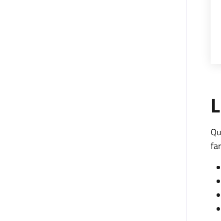
L
Qu
fa