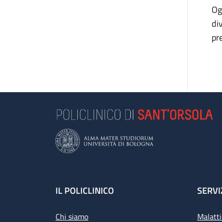
Og
di
pr
Footer
IL POLICLINICO
SERVI
Chi siamo
Malatti