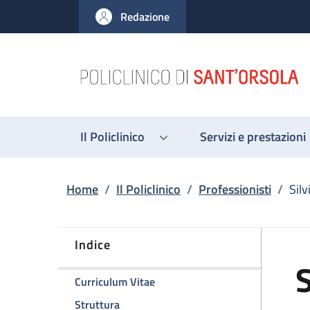
Salta al contenuto principale
Skip to footer content
Redazione
Il Policlinico
Servizi e prestazioni
Briciole di pane
Home
/
Il Policlinico
/
Professionisti
/
Silv
Indice
S
della pagina Silvia Gianstefani
Curriculum Vitae
della pagina Silvia Gianstefani
Struttura