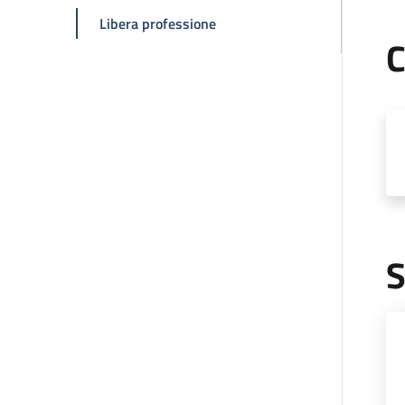
della pagina Silvia Gianstefani
Libera professione
C
S