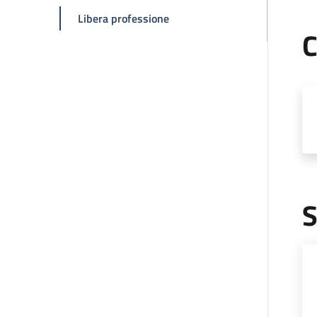
della pagina Silvio Laureti
Libera professione
C
S