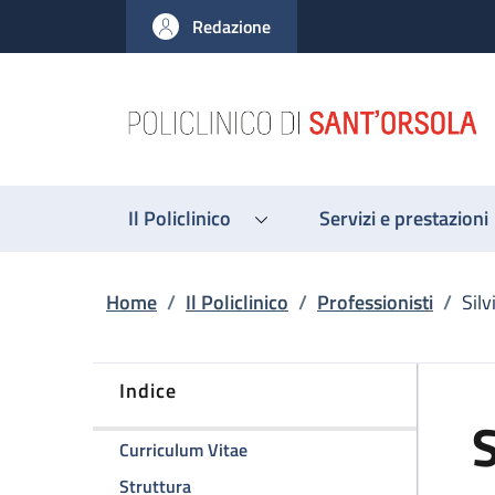
Salta al contenuto principale
Skip to footer content
Redazione
Il Policlinico
Servizi e prestazioni
Briciole di pane
Home
/
Il Policlinico
/
Professionisti
/
Silv
Indice
S
della pagina Silvio Laureti
Curriculum Vitae
della pagina Silvio Laureti
Struttura