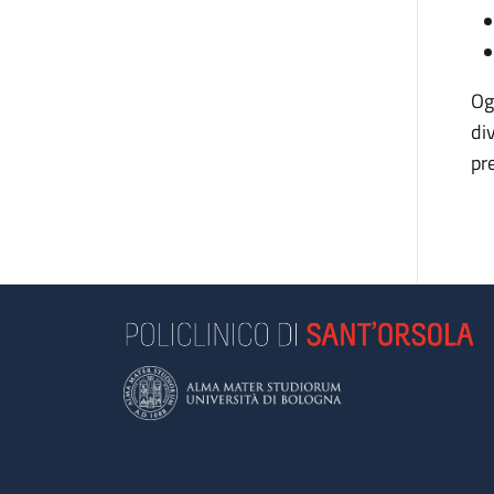
Og
di
pr