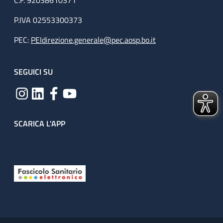
C.F. 92038610371
P.IVA 02553300373
PEC:
PEIdirezione.generale@pec.aosp.bo.it
SEGUICI SU
SCARICA L'APP