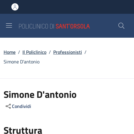
Salta al contenuto principale
Skip to footer content
Briciole di pane
Home
/
Il Policlinico
/
Professionisti
/
Simone D'antonio
Simone D'antonio
Condividi
Struttura