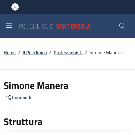
Salta al contenuto principale
Skip to footer content
Briciole di pane
Home
/
Il Policlinico
/
Professionisti
/
Simone Manera
Simone Manera
Condividi
Struttura