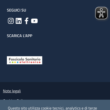
SEGUICI SU
SCARICA L'APP
Useful links section
Small prints
Note legali
Cookies Policy
Questo sito utilizza cookie tecnici, analytics e di terze