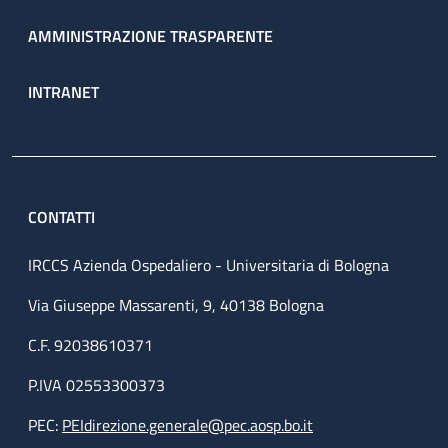
AMMINISTRAZIONE TRASPARENTE
INTRANET
CONTATTI
IRCCS Azienda Ospedaliero - Universitaria di Bologna
Via Giuseppe Massarenti, 9, 40138 Bologna
C.F. 92038610371
P.IVA 02553300373
PEC:
PEIdirezione.generale@pec.aosp.bo.it