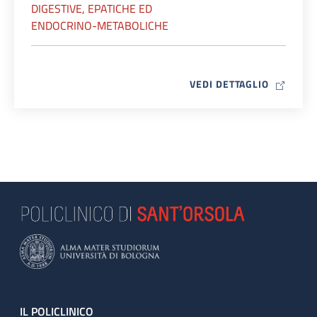
DIGESTIVE, EPATICHE ED
ENDOCRINO-METABOLICHE
MAP ICO
VEDI DETTAGLIO
Footer
IL POLICLINICO