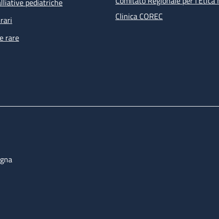
Comitato Regionale per l’Etica 
lliative pediatriche
Clinica COREC
rari
e rare
ogna