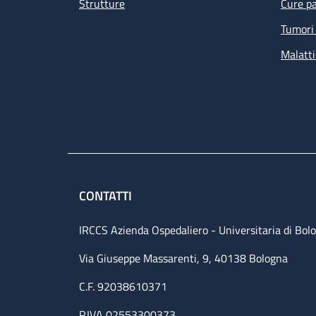
Strutture
Cure pa
Tumori 
Malatti
CONTATTI
IRCCS Azienda Ospedaliero - Universitaria di Bol
Via Giuseppe Massarenti, 9, 40138 Bologna
C.F. 92038610371
P.IVA 02553300373