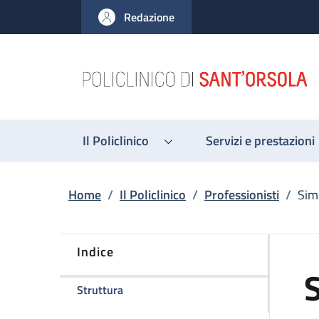
Salta al contenuto principale
Skip to footer content
Redazione
Il Policlinico
Servizi e prestazioni
Briciole di pane
Home
/
Il Policlinico
/
Professionisti
/
Sim
Indice
della pagina Simone Manera
Struttura