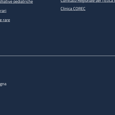
Comitato Regionale per l’Etica 
lliative pediatriche
Clinica COREC
rari
e rare
ogna