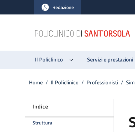
Salta al contenuto principale
Skip to footer content
Redazione
Il Policlinico
Servizi e prestazioni
Briciole di pane
Home
/
Il Policlinico
/
Professionisti
/
Sim
Indice
della pagina Simone Manera
Struttura