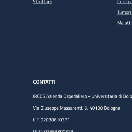
Strutture
Cure pa
Tumori 
Malatti
CONTATTI
IRCCS Azienda Ospedaliero - Universitaria di Bol
Via Giuseppe Massarenti, 9, 40138 Bologna
C.F. 92038610371
P.IVA 02553300373