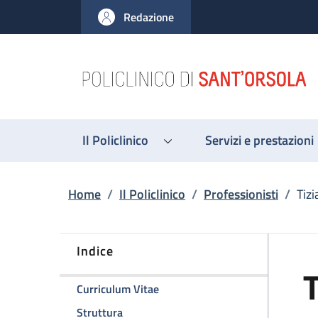
Salta al contenuto principale
Skip to footer content
Redazione
Il Policlinico
Servizi e prestazioni
Briciole di pane
Home
/
Il Policlinico
/
Professionisti
/
Tizi
Indice
T
della pagina Tiziana Balbi
Curriculum Vitae
della pagina Tiziana Balbi
Struttura