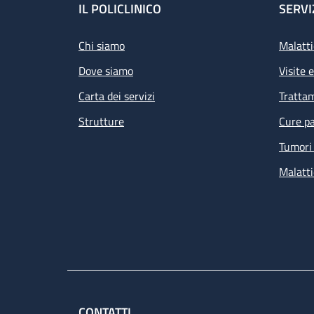
Footer
IL POLICLINICO
SERVI
Chi siamo
Malatti
Dove siamo
Visite 
Carta dei servizi
Tratta
Strutture
Cure pa
Tumori 
Malatti
CONTATTI