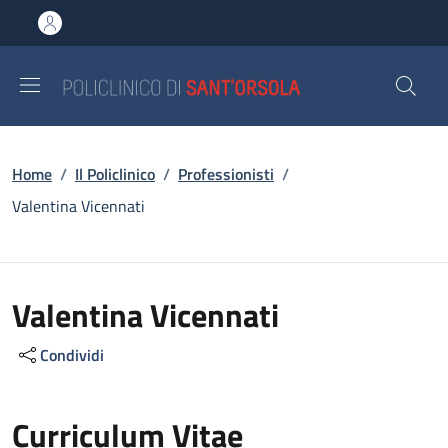
Salta al contenuto principale
Skip to footer content
Briciole di pane
Home
/
Il Policlinico
/
Professionisti
/
Valentina Vicennati
Valentina Vicennati
Condividi
Curriculum Vitae