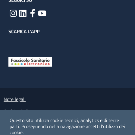
SEGUICI SU
SCARICA L'APP
Useful links section
Small prints
Note legali
Cookies Policy
Questo sito utilizza cookie tecnici, analytics e di terze
Policy privacy e protezione del dato personale
parti.
Proseguendo nella navigazione accetti l'utilizzo dei
cookie.