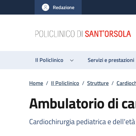
Salta al contenuto principale
Skip to footer content
Redazione
Il Policlinico
Servizi e prestazioni
Briciole di pane
Home
/
Il Policlinico
/
Strutture
/
Cardioch
Ambulatorio di ca
Cardiochirurgia pediatrica e dell'età