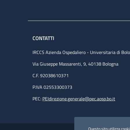
CONTATTI
IRCCS Azienda Ospedaliero - Universitaria di Bol
Via Giuseppe Massarenti, 9, 40138 Bologna
C.F. 92038610371
P.IVA 02553300373
PEC:
PEIdirezione.generale@pec.aosp.bo.it
Small prints
Useful links section
Questo sito utilizza cookie