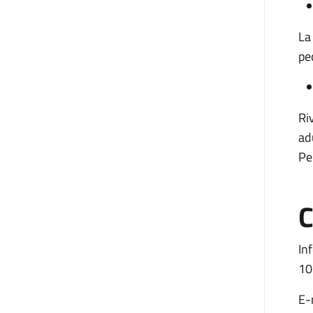
La
pe
Ri
ad
Pe
C
In
10
E-