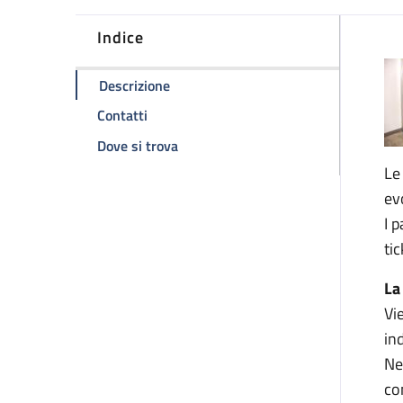
Indice
D
della pagina Ambulatorio di cardiochir
Descrizione
della pagina Ambulatorio di cardiochirurg
Contatti
della pagina Ambulatorio di cardioch
Dove si trova
Le
ev
I 
tic
La
Vi
in
Ne
co