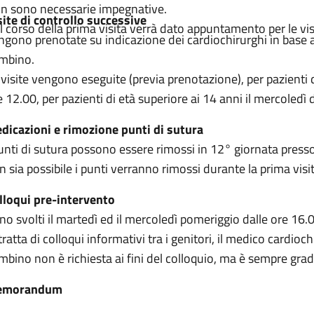
n sono necessarie impegnative.
site di controllo successive
l corso della prima visita verrà dato appuntamento per le vis
ngono prenotate su indicazione dei cardiochirurghi in base all
mbino.
 visite vengono eseguite (previa prenotazione), per pazienti di
e 12.00, per pazienti di età superiore ai 14 anni il mercoledì 
dicazioni e rimozione punti di sutura
punti di sutura possono essere rimossi in 12° giornata presso 
n sia possibile i punti verranno rimossi durante la prima visit
lloqui pre-intervento
no svolti il martedì ed il mercoledì pomeriggio dalle ore 16.
 tratta di colloqui informativi tra i genitori, il medico cardio
mbino non è richiesta ai fini del colloquio, ma è sempre gradi
emorandum