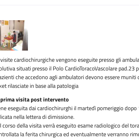
escrizione
urgia pediatrica
ia pediatrica
irurgia pediatrica
 visite cardiochirurgiche vengono eseguite presso gli ambulato
olutiva situati presso il Polo CardioToracoVascolare pad.23 p
pazienti che accedono agli ambulatori devono essere muniti d
ket rilasciate in base alla patologia
 prima visita post intervento
ene eseguita dai cardiochirurghi il martedì pomeriggio dopo 1
dicata nella lettera di dimissione.
l corso della visita verrà eseguito esame radiologico del to
ntrollata la ferita chirurgica ed eventualmente verranno rimos