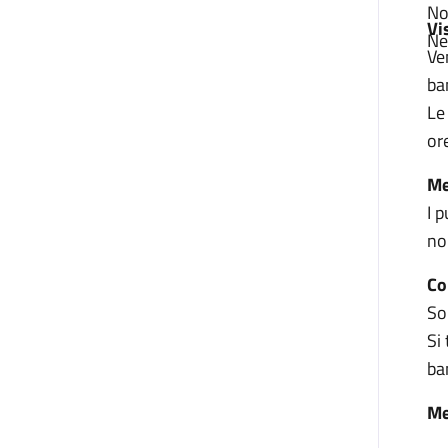
No
Vi
Ne
Ve
ba
Le
or
Me
I 
no
Co
So
Si
ba
M