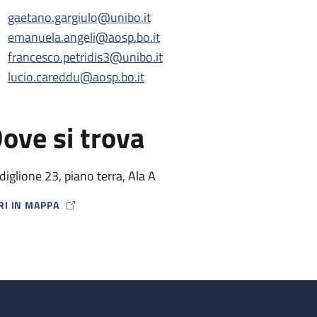
gaetano.gargiulo@unibo.it
emanuela.angeli@aosp.bo.it
francesco.petridis3@unibo.it
lucio.careddu@aosp.bo.it
ove si trova
diglione 23, piano terra, Ala A
RI IN MAPPA
P ICON