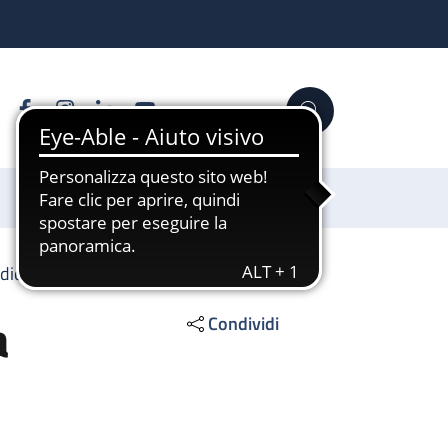
Facebook
Instagram
Linkedin
YouTube
Cerca
Sostienici
diochirurgia pediatrica
a
Condividi