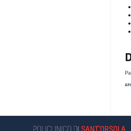
D
Pa
AP
MA