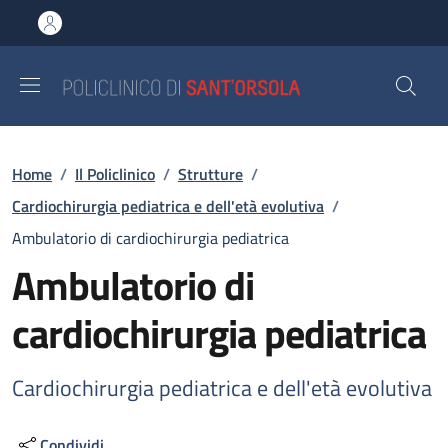
Salta al contenuto principale
Skip to footer content
Briciole di pane
Home
/
Il Policlinico
/
Strutture
/
Cardiochirurgia pediatrica e dell'età evolutiva
/
Ambulatorio di cardiochirurgia pediatrica
Ambulatorio di
cardiochirurgia pediatrica
Cardiochirurgia pediatrica e dell'età evolutiva
Condividi