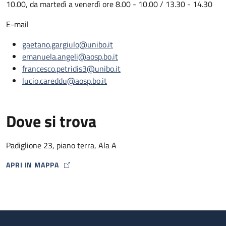
10.00, da martedì a venerdì ore 8.00 - 10.00 / 13.30 - 14.30
E-mail
gaetano.gargiulo@unibo.it
emanuela.angeli@aosp.bo.it
francesco.petridis3@unibo.it
lucio.careddu@aosp.bo.it
Dove si trova
Padiglione 23, piano terra, Ala A
APRI IN MAPPA
MAP ICON