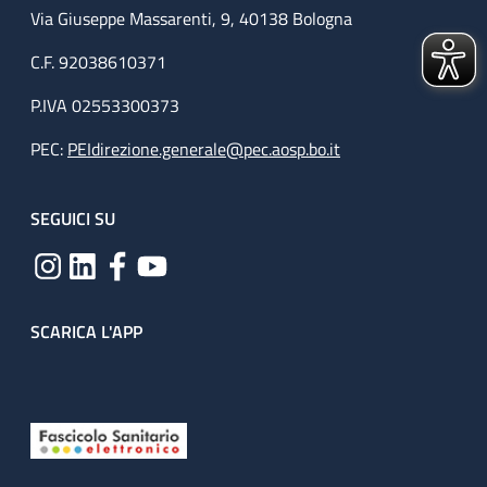
Via Giuseppe Massarenti, 9, 40138 Bologna
C.F. 92038610371
P.IVA 02553300373
PEC:
PEIdirezione.generale@pec.aosp.bo.it
SEGUICI SU
SCARICA L'APP