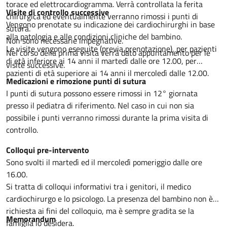
torace ed elettrocardiogramma. Verrà controllata la ferita
Visite di controllo successive
chirurgica ed eventualmente verranno rimossi i punti di
Vengono prenotate su indicazione dei cardiochirurghi in base
sutura.
alla patologia e alle condizioni cliniche del bambino.
Non sono necessarie impegnative.
Le visite vengono eseguite (previa prenotazione), per pazienti
Nel corso della prima visita verrà dato appuntamento per le
di età inferiore ai 14 anni il martedì dalle ore 12.00, per
visite successive.
pazienti di età superiore ai 14 anni il mercoledì dalle 12.00.
Medicazioni e rimozione punti di sutura
I punti di sutura possono essere rimossi in 12° giornata
presso il pediatra di riferimento. Nel caso in cui non sia
possibile i punti verranno rimossi durante la prima visita di
controllo.
Colloqui pre-intervento
Sono svolti il martedì ed il mercoledì pomeriggio dalle ore
16.00.
Si tratta di colloqui informativi tra i genitori, il medico
cardiochirurgo e lo psicologo. La presenza del bambino non è
richiesta ai fini del colloquio, ma è sempre gradita se la
Memorandum
famiglia lo desidera.