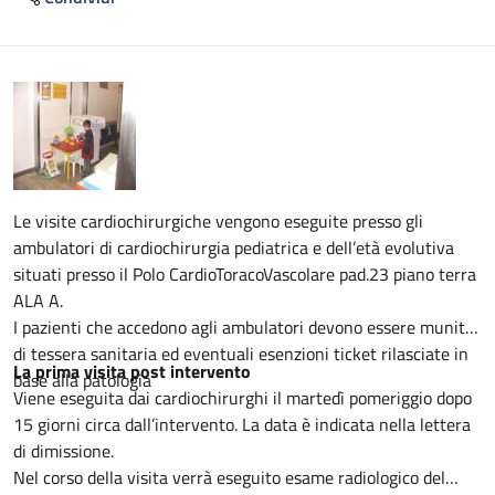
Descrizione
Le visite cardiochirurgiche vengono eseguite presso gli
ambulatori di cardiochirurgia pediatrica e dell’età evolutiva
situati presso il Polo CardioToracoVascolare pad.23 piano terra
ALA A.
I pazienti che accedono agli ambulatori devono essere muniti
di tessera sanitaria ed eventuali esenzioni ticket rilasciate in
La prima visita post intervento
base alla patologia
Viene eseguita dai cardiochirurghi il martedì pomeriggio dopo
15 giorni circa dall’intervento. La data è indicata nella lettera
di dimissione.
Nel corso della visita verrà eseguito esame radiologico del