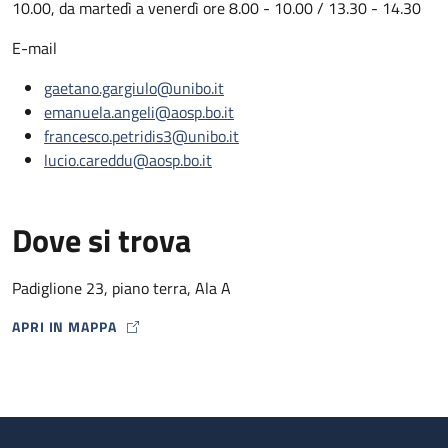
10.00, da martedì a venerdì ore 8.00 - 10.00 / 13.30 - 14.30
E-mail
gaetano.gargiulo@unibo.it
emanuela.angeli@aosp.bo.it
francesco.petridis3@unibo.it
lucio.careddu@aosp.bo.it
Dove si trova
Padiglione 23, piano terra, Ala A
APRI IN MAPPA
MAP ICON