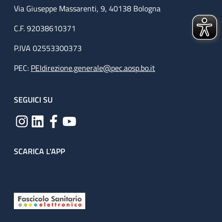
Via Giuseppe Massarenti, 9, 40138 Bologna
C.F. 92038610371
P.IVA 02553300373
PEC:
PEIdirezione.generale@pec.aosp.bo.it
SEGUICI SU
SCARICA L'APP