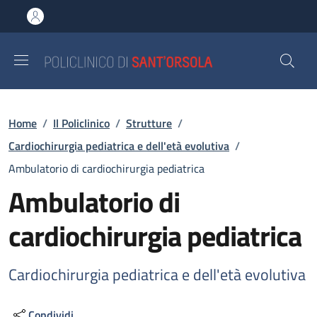
Salta al contenuto principale
Skip to footer content
Briciole di pane
Home
/
Il Policlinico
/
Strutture
/
Cardiochirurgia pediatrica e dell'età evolutiva
/
Ambulatorio di cardiochirurgia pediatrica
Ambulatorio di
cardiochirurgia pediatrica
Cardiochirurgia pediatrica e dell'età evolutiva
Condividi