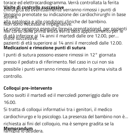
torace ed elettrocardiogramma. Verrà controllata la ferita
Visite di controllo successive
chirurgica ed eventualmente verranno rimossi i punti di
Vengono prenotate su indicazione dei cardiochirurghi in base
sutura.
alla patologia e alle condizioni cliniche del bambino.
Non sono necessarie impegnative.
Le visite vengono eseguite (previa prenotazione), per pazienti
Nel corso della prima visita verrà dato appuntamento per le
di età inferiore ai 14 anni il martedì dalle ore 12.00, per
visite successive.
pazienti di età superiore ai 14 anni il mercoledì dalle 12.00.
Medicazioni e rimozione punti di sutura
I punti di sutura possono essere rimossi in 12° giornata
presso il pediatra di riferimento. Nel caso in cui non sia
possibile i punti verranno rimossi durante la prima visita di
controllo.
Colloqui pre-intervento
Sono svolti il martedì ed il mercoledì pomeriggio dalle ore
16.00.
Si tratta di colloqui informativi tra i genitori, il medico
cardiochirurgo e lo psicologo. La presenza del bambino non è
richiesta ai fini del colloquio, ma è sempre gradita se la
Memorandum
famiglia lo desidera.