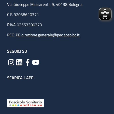
Via Giuseppe Massarenti, 9, 40138 Bologna
C.F. 92038610371
P.IVA 02553300373
PEC:
PEIdirezione.generale@pec.aosp.bo.it
SEGUICI SU
SCARICA L'APP