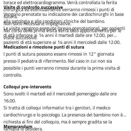
torace ed elettrocardiogramma. Verrà controllata la ferita
Visite di controllo successive
chirurgica ed eventualmente verranno rimossi i punti di
Vengono prenotate su indicazione dei cardiochirurghi in base
sutura.
alla patologia e alle condizioni cliniche del bambino.
Non sono necessarie impegnative.
Le visite vengono eseguite (previa prenotazione), per pazienti
Nel corso della prima visita verrà dato appuntamento per le
di età inferiore ai 14 anni il martedì dalle ore 12.00, per
visite successive.
pazienti di età superiore ai 14 anni il mercoledì dalle 12.00.
Medicazioni e rimozione punti di sutura
I punti di sutura possono essere rimossi in 12° giornata
presso il pediatra di riferimento. Nel caso in cui non sia
possibile i punti verranno rimossi durante la prima visita di
controllo.
Colloqui pre-intervento
Sono svolti il martedì ed il mercoledì pomeriggio dalle ore
16.00.
Si tratta di colloqui informativi tra i genitori, il medico
cardiochirurgo e lo psicologo. La presenza del bambino non è
richiesta ai fini del colloquio, ma è sempre gradita se la
Memorandum
famiglia lo desidera.