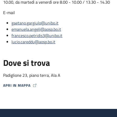
10.00, da martedì a venerdì ore 8.00 - 10.00 / 13.30 - 14.30
E-mail
gaetano.gargiulo@unibo.it
emanuela.angeli@aosp.bo.it
francesco.petridis3@unibo.it
lucio.careddu@aosp.bo.it
Dove si trova
Padiglione 23, piano terra, Ala A
APRI IN MAPPA
MAP ICON