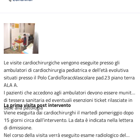
Descrizione
Le visite cardiochirurgiche vengono eseguite presso gli
ambulatori di cardiochirurgia pediatrica e dell’età evolutiva
situati presso il Polo CardioToracoVascolare pad.23 piano terra
ALA A.
I pazienti che accedono agli ambulatori devono essere muniti
di tessera sanitaria ed eventuali esenzioni ticket rilasciate in
La prima visita post intervento
base alla patologia
Viene eseguita dai cardiochirurghi il martedì pomeriggio dopo
15 giorni circa dall’intervento. La data è indicata nella lettera
di dimissione.
Nel corso della visita verrà eseguito esame radiologico del