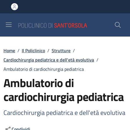
Salta al contenuto principale
Skip to footer content
Briciole di pane
Home
/
Il Policlinico
/
Strutture
/
Cardiochirurgia pediatrica e dell'età evolutiva
/
Ambulatorio di cardiochirurgia pediatrica
Ambulatorio di
cardiochirurgia pediatrica
Cardiochirurgia pediatrica e dell'età evolutiva
Condividi