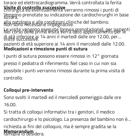
torace ed elettrocardiogramma. Verrà controllata la ferita
Visite di controllo successive
chirurgica ed eventualmente verranno rimossi i punti di
Vengono prenotate su indicazione dei cardiochirurghi in base
sutura.
alla patologia e alle condizioni cliniche del bambino.
Non sono necessarie impegnative.
Le visite vengono eseguite (previa prenotazione), per pazienti
Nel corso della prima visita verrà dato appuntamento per le
di età inferiore ai 14 anni il martedì dalle ore 12.00, per
visite successive.
pazienti di età superiore ai 14 anni il mercoledì dalle 12.00.
Medicazioni e rimozione punti di sutura
I punti di sutura possono essere rimossi in 12° giornata
presso il pediatra di riferimento. Nel caso in cui non sia
possibile i punti verranno rimossi durante la prima visita di
controllo.
Colloqui pre-intervento
Sono svolti il martedì ed il mercoledì pomeriggio dalle ore
16.00.
Si tratta di colloqui informativi tra i genitori, il medico
cardiochirurgo e lo psicologo. La presenza del bambino non è
richiesta ai fini del colloquio, ma è sempre gradita se la
Memorandum
famiglia lo desidera.