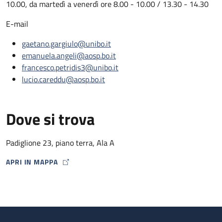
10.00, da martedì a venerdì ore 8.00 - 10.00 / 13.30 - 14.30
E-mail
gaetano.gargiulo@unibo.it
emanuela.angeli@aosp.bo.it
francesco.petridis3@unibo.it
lucio.careddu@aosp.bo.it
Dove si trova
Padiglione 23, piano terra, Ala A
APRI IN MAPPA
MAP ICON