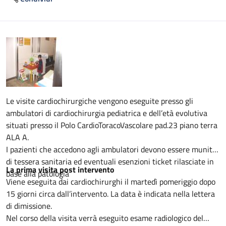
Descrizione
Le visite cardiochirurgiche vengono eseguite presso gli
ambulatori di cardiochirurgia pediatrica e dell’età evolutiva
situati presso il Polo CardioToracoVascolare pad.23 piano terra
ALA A.
I pazienti che accedono agli ambulatori devono essere muniti
di tessera sanitaria ed eventuali esenzioni ticket rilasciate in
La prima visita post intervento
base alla patologia
Viene eseguita dai cardiochirurghi il martedì pomeriggio dopo
15 giorni circa dall’intervento. La data è indicata nella lettera
di dimissione.
Nel corso della visita verrà eseguito esame radiologico del