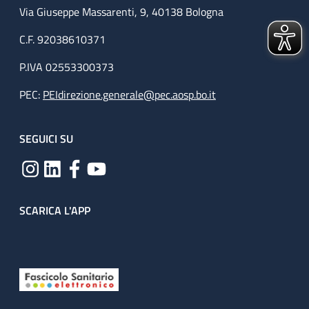
Via Giuseppe Massarenti, 9, 40138 Bologna
C.F. 92038610371
P.IVA 02553300373
PEC:
PEIdirezione.generale@pec.aosp.bo.it
SEGUICI SU
SCARICA L'APP