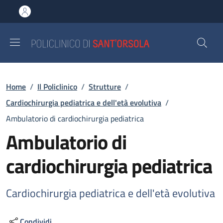
Salta al contenuto principale
Skip to footer content
Briciole di pane
Home
/
Il Policlinico
/
Strutture
/
Cardiochirurgia pediatrica e dell'età evolutiva
/
Ambulatorio di cardiochirurgia pediatrica
Ambulatorio di
cardiochirurgia pediatrica
Cardiochirurgia pediatrica e dell'età evolutiva
Condividi