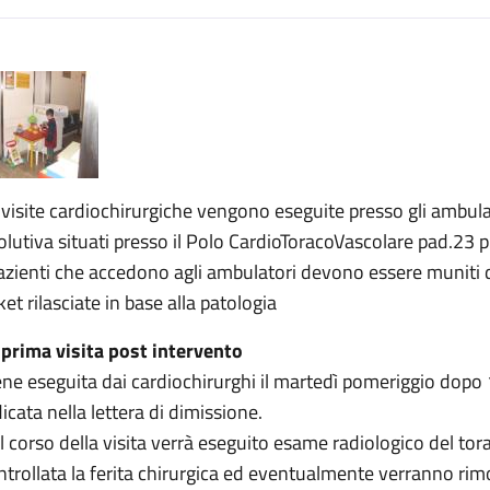
escrizione
urgia pediatrica
ia pediatrica
irurgia pediatrica
 visite cardiochirurgiche vengono eseguite presso gli ambulato
olutiva situati presso il Polo CardioToracoVascolare pad.23 p
pazienti che accedono agli ambulatori devono essere muniti d
ket rilasciate in base alla patologia
 prima visita post intervento
ene eseguita dai cardiochirurghi il martedì pomeriggio dopo 1
dicata nella lettera di dimissione.
l corso della visita verrà eseguito esame radiologico del to
ntrollata la ferita chirurgica ed eventualmente verranno rimos