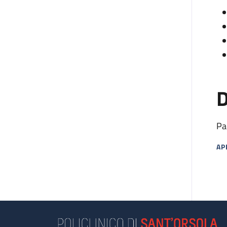
D
Pa
AP
MA