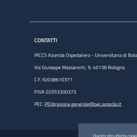
CONTATTI
IRCCS Azienda Ospedaliero - Universitaria di Bol
Via Giuseppe Massarenti, 9, 40138 Bologna
C.F. 92038610371
P.IVA 02553300373
PEC:
PEIdirezione.generale@pec.aosp.bo.it
Small prints
Useful links section
Questo sito utilizza cookie