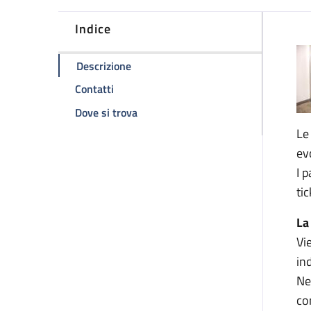
Indice
D
della pagina Ambulatorio di cardiochir
Descrizione
della pagina Ambulatorio di cardiochirurg
Contatti
della pagina Ambulatorio di cardioch
Dove si trova
Le
ev
I 
tic
La
Vi
in
Ne
co