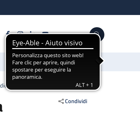
Facebook
Instagram
Linkedin
YouTube
Cerca
Sostienici
diochirurgia pediatrica
a
Condividi