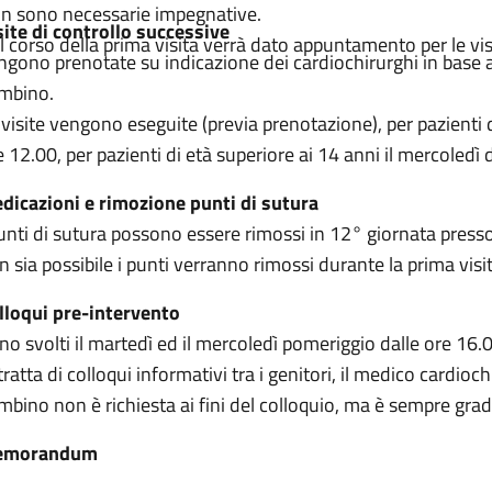
n sono necessarie impegnative.
site di controllo successive
l corso della prima visita verrà dato appuntamento per le vis
ngono prenotate su indicazione dei cardiochirurghi in base all
mbino.
 visite vengono eseguite (previa prenotazione), per pazienti di
e 12.00, per pazienti di età superiore ai 14 anni il mercoledì 
dicazioni e rimozione punti di sutura
punti di sutura possono essere rimossi in 12° giornata presso 
n sia possibile i punti verranno rimossi durante la prima visit
lloqui pre-intervento
no svolti il martedì ed il mercoledì pomeriggio dalle ore 16.
 tratta di colloqui informativi tra i genitori, il medico cardio
mbino non è richiesta ai fini del colloquio, ma è sempre gradi
emorandum