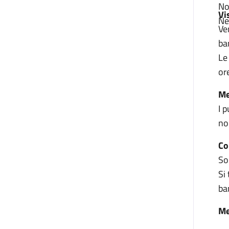
No
Vi
Ne
Ve
ba
Le
or
Me
I 
no
Co
So
Si
ba
M