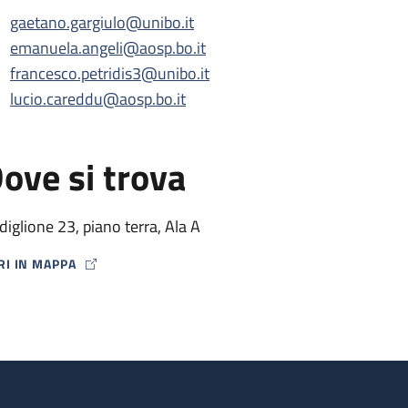
gaetano.gargiulo@unibo.it
emanuela.angeli@aosp.bo.it
francesco.petridis3@unibo.it
lucio.careddu@aosp.bo.it
ove si trova
diglione 23, piano terra, Ala A
RI IN MAPPA
P ICON