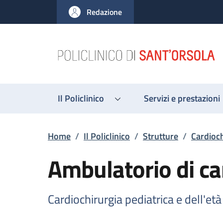
Salta al contenuto principale
Skip to footer content
Redazione
Il Policlinico
Servizi e prestazioni
Briciole di pane
Home
/
Il Policlinico
/
Strutture
/
Cardioch
Ambulatorio di ca
Cardiochirurgia pediatrica e dell'età