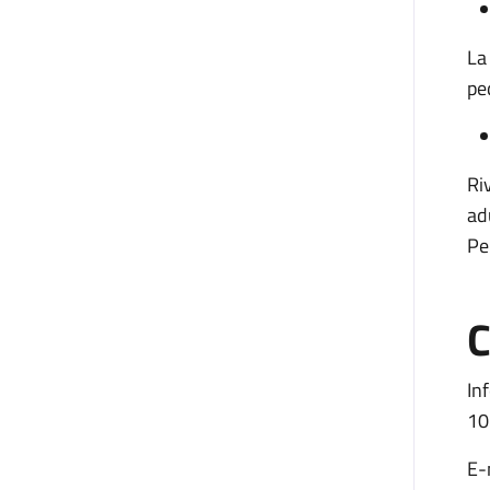
La
pe
Ri
ad
Pe
C
In
10
E-