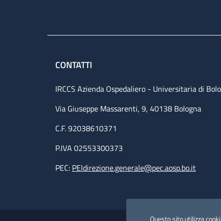
CONTATTI
IRCCS Azienda Ospedaliero - Universitaria di Bol
Via Giuseppe Massarenti, 9, 40138 Bologna
C.F. 92038610371
P.IVA 02553300373
PEC:
PEIdirezione.generale@pec.aosp.bo.it
Small prints
Useful links section
Questo sito utilizza cookie