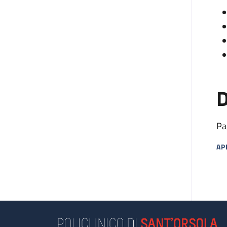
D
Pa
AP
MA