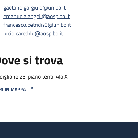
gaetano.gargiulo@unibo.it
emanuela.angeli@aosp.bo.it
francesco.petridis3@unibo.it
lucio.careddu@aosp.bo.it
ove si trova
diglione 23, piano terra, Ala A
RI IN MAPPA
P ICON