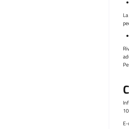
La
pe
Ri
ad
Pe
C
In
10
E-