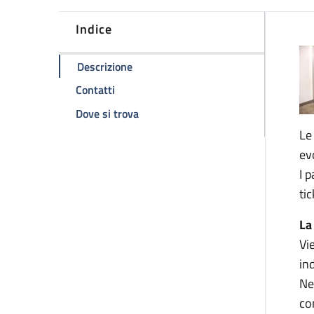
Indice
D
della pagina Ambulatorio di cardiochir
Descrizione
della pagina Ambulatorio di cardiochirurg
Contatti
della pagina Ambulatorio di cardioch
Dove si trova
Le
ev
I 
tic
La
Vi
in
Ne
co