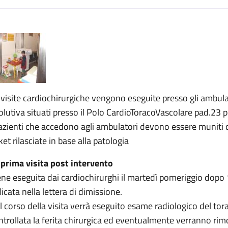
escrizione
urgia pediatrica
ia pediatrica
irurgia pediatrica
 visite cardiochirurgiche vengono eseguite presso gli ambulato
olutiva situati presso il Polo CardioToracoVascolare pad.23 p
pazienti che accedono agli ambulatori devono essere muniti d
ket rilasciate in base alla patologia
 prima visita post intervento
ene eseguita dai cardiochirurghi il martedì pomeriggio dopo 1
dicata nella lettera di dimissione.
l corso della visita verrà eseguito esame radiologico del to
ntrollata la ferita chirurgica ed eventualmente verranno rimos