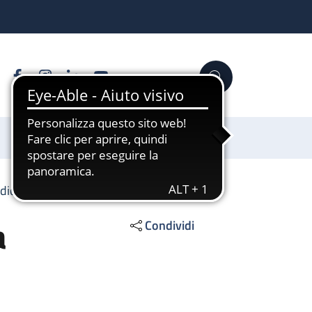
Facebook
Instagram
Linkedin
YouTube
Cerca
Sostienici
diochirurgia pediatrica
a
Condividi