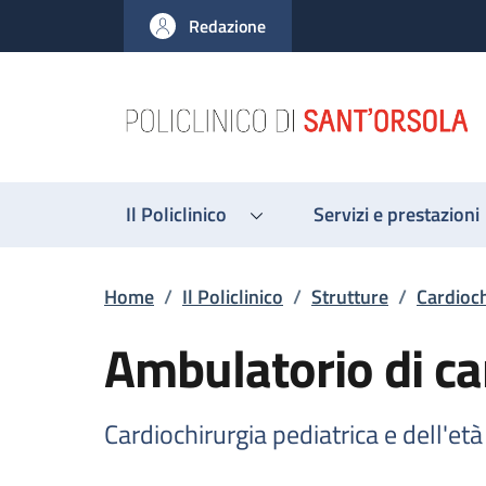
Salta al contenuto principale
Skip to footer content
Redazione
Il Policlinico
Servizi e prestazioni
Briciole di pane
Home
/
Il Policlinico
/
Strutture
/
Cardioch
Ambulatorio di ca
Cardiochirurgia pediatrica e dell'età