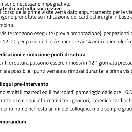
n sono necessarie impegnative.
site di controllo successive
l corso della prima visita verrà dato appuntamento per le vis
ngono prenotate su indicazione dei cardiochirurghi in base all
mbino.
 visite vengono eseguite (previa prenotazione), per pazienti di
e 12.00, per pazienti di età superiore ai 14 anni il mercoledì 
dicazioni e rimozione punti di sutura
punti di sutura possono essere rimossi in 12° giornata presso 
n sia possibile i punti verranno rimossi durante la prima visit
lloqui pre-intervento
no svolti il martedì ed il mercoledì pomeriggio dalle ore 16.
 tratta di colloqui informativi tra i genitori, il medico cardio
mbino non è richiesta ai fini del colloquio, ma è sempre gradi
emorandum