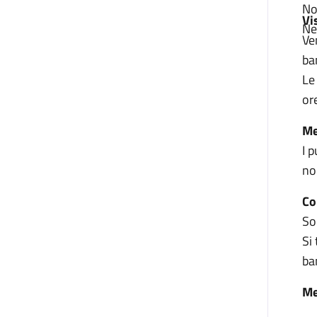
No
Vi
Ne
Ve
ba
Le
or
Me
I 
no
Co
So
Si
ba
M