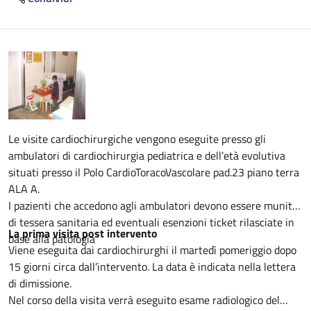
Descrizione
Le visite cardiochirurgiche vengono eseguite presso gli
ambulatori di cardiochirurgia pediatrica e dell’età evolutiva
situati presso il Polo CardioToracoVascolare pad.23 piano terra
ALA A.
I pazienti che accedono agli ambulatori devono essere muniti
di tessera sanitaria ed eventuali esenzioni ticket rilasciate in
La prima visita post intervento
base alla patologia
Viene eseguita dai cardiochirurghi il martedì pomeriggio dopo
15 giorni circa dall’intervento. La data è indicata nella lettera
di dimissione.
Nel corso della visita verrà eseguito esame radiologico del