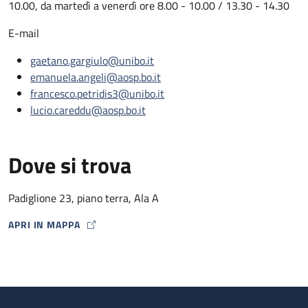
10.00, da martedì a venerdì ore 8.00 - 10.00 / 13.30 - 14.30
E-mail
gaetano.gargiulo@unibo.it
emanuela.angeli@aosp.bo.it
francesco.petridis3@unibo.it
lucio.careddu@aosp.bo.it
Dove si trova
Padiglione 23, piano terra, Ala A
APRI IN MAPPA
MAP ICON