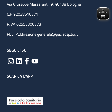
Via Giuseppe Massarenti, 9, 40138 Bologna
C.F. 92038610371
P.IVA 02553300373
PEC:
PEIdirezione.generale@pec.aosp.bo.it
SEGUICI SU
SCARICA L'APP