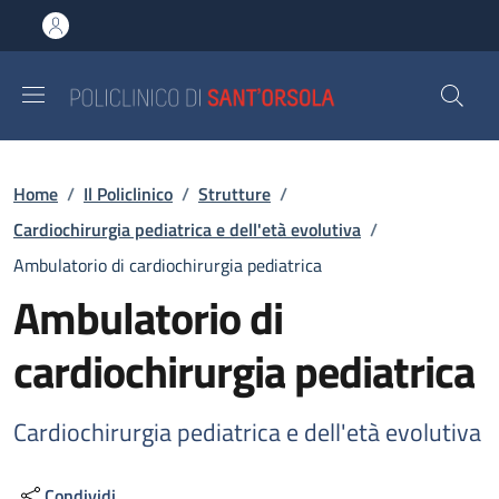
Salta al contenuto principale
Skip to footer content
Briciole di pane
Home
/
Il Policlinico
/
Strutture
/
Cardiochirurgia pediatrica e dell'età evolutiva
/
Ambulatorio di cardiochirurgia pediatrica
Ambulatorio di
cardiochirurgia pediatrica
Cardiochirurgia pediatrica e dell'età evolutiva
Condividi