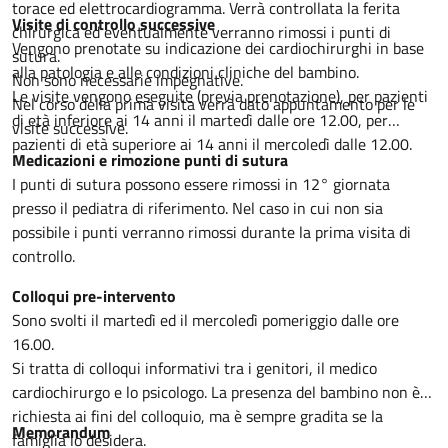
torace ed elettrocardiogramma. Verrà controllata la ferita
Visite di controllo successive
chirurgica ed eventualmente verranno rimossi i punti di
Vengono prenotate su indicazione dei cardiochirurghi in base
sutura.
alla patologia e alle condizioni cliniche del bambino.
Non sono necessarie impegnative.
Le visite vengono eseguite (previa prenotazione), per pazienti
Nel corso della prima visita verrà dato appuntamento per le
di età inferiore ai 14 anni il martedì dalle ore 12.00, per
visite successive.
pazienti di età superiore ai 14 anni il mercoledì dalle 12.00.
Medicazioni e rimozione punti di sutura
I punti di sutura possono essere rimossi in 12° giornata
presso il pediatra di riferimento. Nel caso in cui non sia
possibile i punti verranno rimossi durante la prima visita di
controllo.
Colloqui pre-intervento
Sono svolti il martedì ed il mercoledì pomeriggio dalle ore
16.00.
Si tratta di colloqui informativi tra i genitori, il medico
cardiochirurgo e lo psicologo. La presenza del bambino non è
richiesta ai fini del colloquio, ma è sempre gradita se la
Memorandum
famiglia lo desidera.