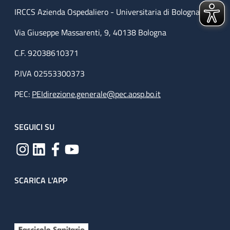
IRCCS Azienda Ospedaliero - Universitaria di Bologna
Via Giuseppe Massarenti, 9, 40138 Bologna
C.F. 92038610371
P.IVA 02553300373
PEC:
PEIdirezione.generale@pec.aosp.bo.it
SEGUICI SU
SCARICA L'APP