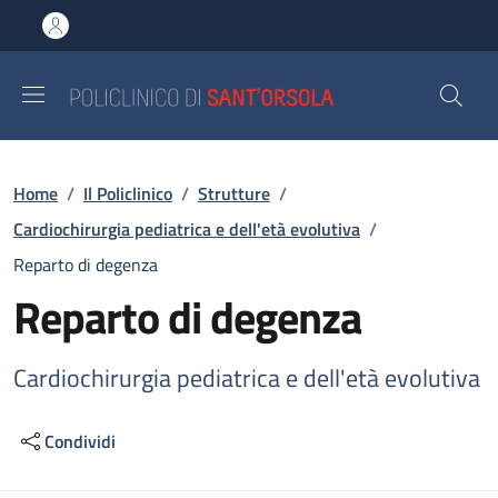
Salta al contenuto principale
Skip to footer content
Briciole di pane
Home
/
Il Policlinico
/
Strutture
/
Cardiochirurgia pediatrica e dell'età evolutiva
/
Reparto di degenza
Reparto di degenza
Cardiochirurgia pediatrica e dell'età evolutiva
Condividi