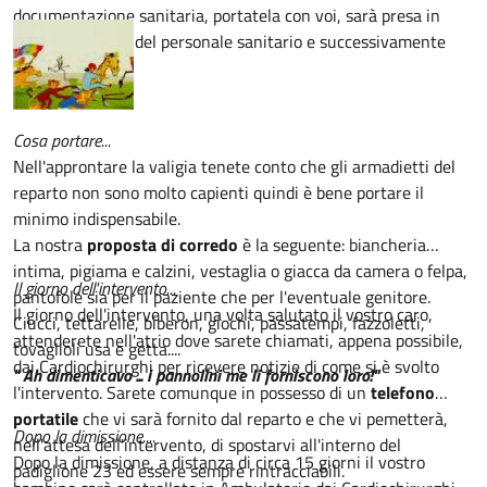
documentazione sanitaria, portatela con voi, sarà presa in
visione da parte del personale sanitario e successivamente
restituita.
Cosa portare...
Nell'approntare la valigia tenete conto che gli armadietti del
reparto non sono molto capienti quindi è bene portare il
minimo indispensabile.
La nostra
proposta di corredo
è la seguente: biancheria
intima, pigiama e calzini, vestaglia o giacca da camera o felpa,
Il giorno dell'intervento...
pantofole sia per il paziente che per l'eventuale genitore.
Il giorno dell'intervento, una volta salutato il vostro caro,
Ciucci, tettarelle, biberon, giochi, passatempi, fazzoletti,
attenderete nell'atrio dove sarete chiamati, appena possibile,
tovaglioli usa e getta....
dai Cardiochirurghi per ricevere notizie di come si è svolto
" Ah dimenticavo ... i pannolini me li forniscono loro!"
l'intervento. Sarete comunque in possesso di un
telefono
portatile
che vi sarà fornito dal reparto e che vi pemetterà,
Dopo la dimissione....
nell'attesa dell'intervento, di spostarvi all'interno del
Dopo la dimissione, a distanza di circa 15 giorni il vostro
padiglione 23 ed essere sempre rintracciabili.