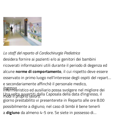
Descrizione
Lo staff del reparto di Cardiochirurgia Pediatrica
desidera fornire ai pazienti e/o ai genitori dei bambini
ricoverati informazioni utili durante il periodo di degenza ed
alcune
norme di comportamento
, il cui rispetto deve essere
osservato in primo luogo nell'interesse degli ospiti del reparto
e secondariamente affinchè il personale medico,
Ingresso
infermieristico ed ausiliario possa svolgere nel migliore dei
Una volta avvertiti dalla Caposala della data d'ingresso, il
modi il proprio lavoro.
giorno prestabilito vi presenterete in Reparto alle ore 8.00
possibilmente a digiuno; nel caso di bimbi è bene tenerli
a
digiuno
da almeno 4-5 ore. Se siete in possesso di