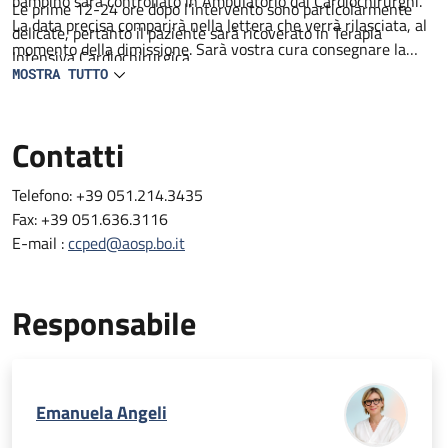
bambino sarà controllato in Ambulatorio dai Cardiochirurghi.
Le prime 12-24 ore dopo l'intervento sono particolarmente
La data precisa comparirà nella lettera che verrà rilasciata, al
delicate, pertanto il paziente sarà ricoverato in Terapia
momento della dimissione. Sarà vostra cura consegnare la
Intensiva Cardiochirurgica
lettera al pediatra curante.
MOSTRA TUTTO
N.B. Le lettere di dimissione vengono consegnate in genere
dopo le ore 13.30.
Contatti
Telefono: +39 051.214.3435
Fax: +39 051.636.3116
E-mail :
ccped@aosp.bo.it
Responsabile
Emanuela Angeli