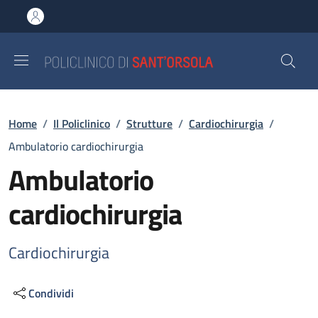
Salta al contenuto principale
Skip to footer content
Briciole di pane
Home
/
Il Policlinico
/
Strutture
/
Cardiochirurgia
/
Ambulatorio cardiochirurgia
Ambulatorio
cardiochirurgia
Cardiochirurgia
Condividi