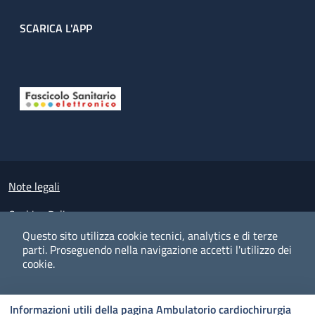
SCARICA L'APP
Useful links section
Small prints
Note legali
Cookies Policy
Questo sito utilizza cookie tecnici, analytics e di terze
Policy privacy e protezione del dato personale
parti.
Proseguendo nella navigazione accetti l'utilizzo dei
cookie.
Albo pretorio on-line
Dichiarazione di accessibilità
COOKIES
I CO
PREFERENZE
ACCETTO
Informazioni utili della pagina Ambulatorio cardiochirurgia