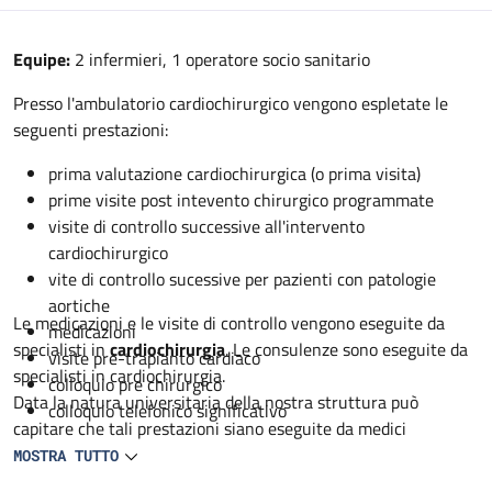
Descrizione
Equipe:
2 infermieri, 1 operatore socio sanitario
Presso l'ambulatorio cardiochirurgico vengono espletate le
seguenti prestazioni:
prima valutazione cardiochirurgica (o prima visita)
prime visite post intevento chirurgico programmate
visite di controllo successive all'intervento
cardiochirurgico
vite di controllo sucessive per pazienti con patologie
aortiche
Le medicazioni e le visite di controllo vengono eseguite da
medicazioni
specialisti in
cardiochirurgia
. Le consulenze sono eseguite da
visite pre-trapianto cardiaco
specialisti in cardiochirurgia.
colloquio pre chirurgico
Data la natura universitaria della nostra struttura può
colloquio telefonico significativo
capitare che tali prestazioni siano eseguite da medici
specialisti in formazione in cardiochirurgia sempre sotto
MOSTRA TUTTO
controllo dello specialista.