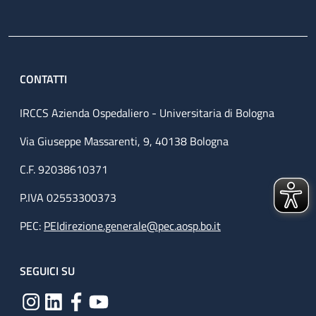
CONTATTI
IRCCS Azienda Ospedaliero - Universitaria di Bologna
Via Giuseppe Massarenti, 9, 40138 Bologna
C.F. 92038610371
P.IVA 02553300373
PEC:
PEIdirezione.generale@pec.aosp.bo.it
SEGUICI SU