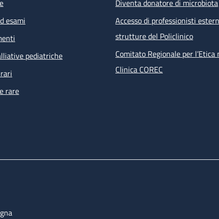
e
Diventa donatore di microbiota
ed esami
Accesso di professionisti estern
strutture del Policlinico
menti
Comitato Regionale per l’Etica 
lliative pediatriche
Clinica COREC
rari
e rare
ogna