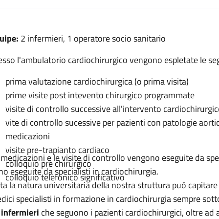
escrizione
uipe:
2 infermieri, 1 operatore socio sanitario
gia
esso l'ambulatorio cardiochirurgico vengono espletate le seg
urgia
prima valutazione cardiochirurgica (o prima visita)
prime visite post intevento chirurgico programmate
ardiochirurgia
visite di controllo successive all'intervento cardiochirurgi
urgia
vite di controllo sucessive per pazienti con patologie aorti
medicazioni
hirurgia
visite pre-trapianto cardiaco
 medicazioni e le visite di controllo vengono eseguite da spec
colloquio pre chirurgico
no eseguite da specialisti in cardiochirurgia.
colloquio telefonico significativo
ta la natura universitaria della nostra struttura può capitare
dici specialisti in formazione in cardiochirurgia sempre sotto
i
infermieri
che seguono i pazienti cardiochirurgici, oltre ad