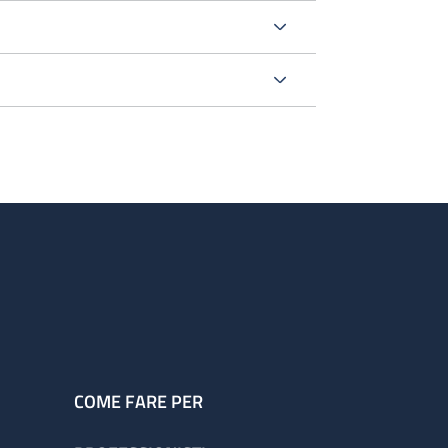
o
rurgica
oltre questo orario sono ancora presenti
.
COME FARE PER