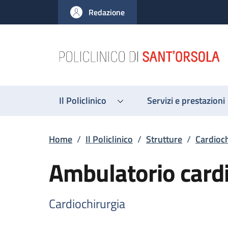
Salta al contenuto principale
Skip to footer content
Redazione
Il Policlinico
Servizi e prestazioni
Briciole di pane
Home
/
Il Policlinico
/
Strutture
/
Cardioch
Ambulatorio cardi
Cardiochirurgia