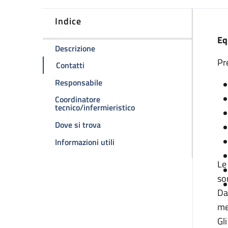
Indice
D
Eq
della pagina Ambulatorio cardiochirur
Descrizione
Pr
della pagina Ambulatorio cardiochirurgia
Contatti
della pagina Ambulatorio cardiochir
Responsabile
Coordinatore
della pagina Ambulatorio c
tecnico/infermieristico
della pagina Ambulatorio cardiochir
Dove si trova
della pagina Ambulatorio cardioc
Informazioni utili
Le
so
Da
me
Gl