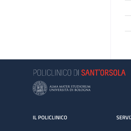
*Q
pa
Footer
IL POLICLINICO
SERVI