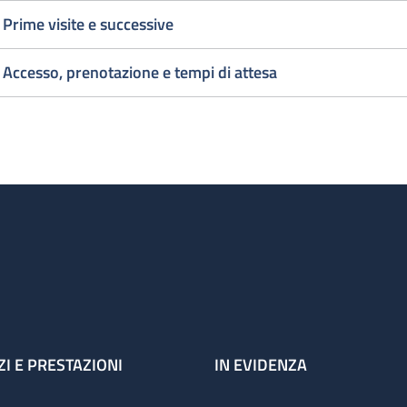
Prime visite e successive
1° Visita
2 al giorn
Cardiochirurgica
1° Visita
Accesso, prenotazione e tempi di attesa
urgente
Cardiochi
uesto deve essere inteso come orario di accesso, infatti se 
zienti in sala d'attesa le visite vengono comunque terminate
ZI E PRESTAZIONI
IN EVIDENZA